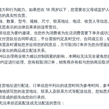
利能力和行为能力。如果您在 18 周岁以下，您需要在父母或监
息的真实性负责。
价格、数量、型号、规格、尺寸、联系地址、电话、收货人等信
意思表示的法律后果承担连带责任。
格等信息为要约邀请。当您作为消费者为生活消费需要下单并成
支付货款后合同即成立，平台需按约定及时交付。合同成立后，
商需及时通知您并征得您的同意后，方可取消订单并为您办理退
际发出的商品成立配送关系。
各种以合理商业努力难以控制因素的影响，本网站无法完全避免
的约定进行处理。您有权取消订单，销售商亦有权与您协商后取
的送货地址进行配送。订单信息中列出的送货时间为参考时间，
确地填写您的送货地址、联系人及联系方式等配送信息。您知悉
而造成的损失由您自行承担。
将无法承担迟延配送或无法配送的责任：