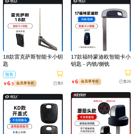
18款雷克萨斯智能卡小钥
17款福特蒙迪欧智能卡小
匙
钥匙 - 内铣/侧铣
预售
6
会员享专价
已售26
￥
6
会员享专价
已售0
￥
.5