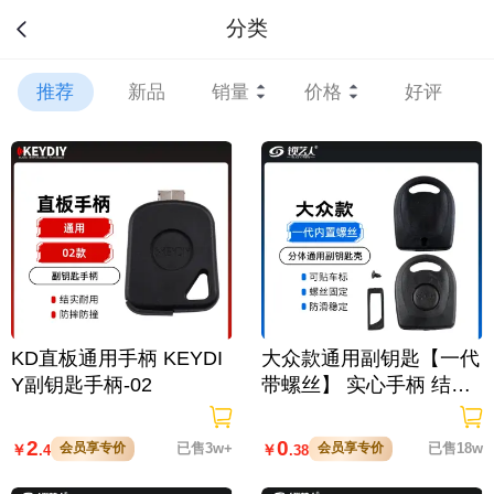
分类
推荐
新品
销量
价格
好评
KD直板通用手柄 KEYDI
大众款通用副钥匙【一代
Y副钥匙手柄-02
带螺丝】 实心手柄 结实
耐用 可装芯片
2
0
会员享专价
已售3w+
会员享专价
已售18w
￥
￥
.4
.38