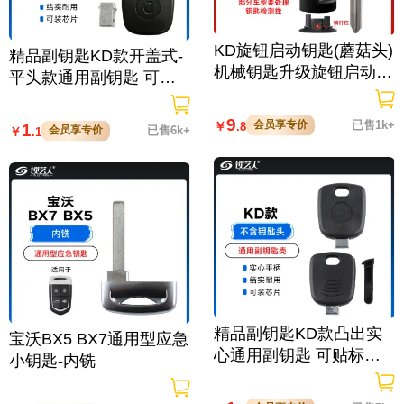
KD旋钮启动钥匙(蘑菇头)
精品副钥匙KD款开盖式-
机械钥匙升级旋钮启动
平头款通用副钥匙 可贴
适配多种车型 可装芯片
标多功能手柄钥匙可换头
防摔
9
会员享专价
已售1k+
￥
.8
1
会员享专价
已售6k+
￥
.1
精品副钥匙KD款凸出实
宝沃BX5 BX7通用型应急
心通用副钥匙 可贴标多
小钥匙-内铣
功能手柄钥匙可换头防摔