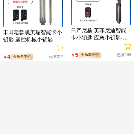
日产尼桑 英菲尼迪智能
丰田老款凯美瑞智能卡小
卡小钥匙 应急小钥匙-平
钥匙 遥控机械小钥匙 CA
铣左槽
MRY

5
会员享专价
已售109
￥
4
会员享专价
已售217
￥
北汽绅宝智能卡小钥匙 D
雷克萨斯新款智能卡小钥
60 D70 DX55 DX65 威旺
匙 凌志小卡3370 5290 0