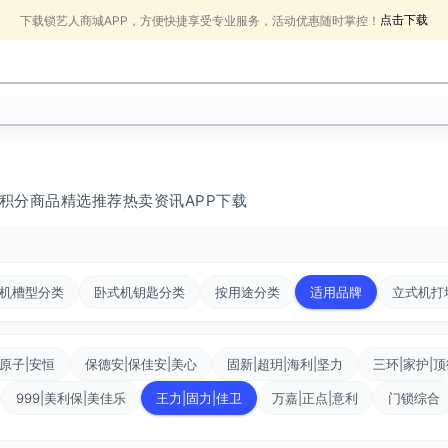
点击下载
下载锁艺人商城APP，方便快捷享受专业服务，活动优惠随时掌控！
积分商品
精选推荐
热卖
资讯
APP下载
机槽型分类
卧式机钥匙分类
按用途分类
适用品牌
立式机打
原子|安恒
保德安|保佳安|美心
固新|超玥|海利|坚力
三环|家护|
999|美利保|美佳乐
王力|固力|佳卫
万嘉|正点|意利
门锁综合