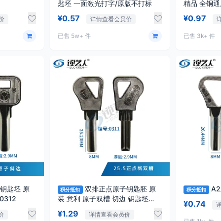
匙坯 一面激光打字/原版不打标
精品 全铜通
¥0.57
¥0.97
价
详情查看会员价
已售 5w+ 件
已售 3k+ 件
钥匙坯 原
双排正点原子钥匙胚 原
积分抵扣
积分抵扣
厂正版 外装门锁 切边 0312
装 意利 原子双槽 切边 钥匙坯
¥0.74
0311
¥1.29
价
详情查看会员价