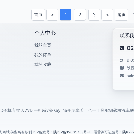
<
1
2
3
>
首页
尾页
上一页
下一页
个人中心
联系我
我的主页
02
我的订单
9:0
我的收藏
陕
sal
KD子机专卖店
VVDI子机&设备
Keyline开灵
李氏二合一工具
配钥匙机
汽车解
6 锁艺人商城 保留所有权利 ICP备案号：
陕ICP备12005758号-1
| 经营许可证编号：
陕B2-2