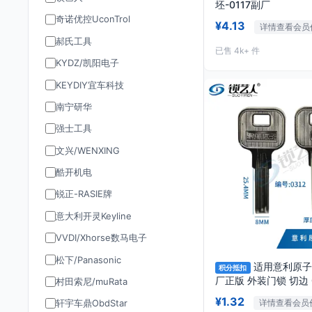
坯-0117副厂
奇诺优控UconTrol
¥4.13
详情查看会员
郝氏工具
已售 4k+ 件
KYDZ/凯阳电子
KEYDIY宜车科技
南宁研华
强士工具
文兴/WENXING
酷开机电
锐正-RASIE牌
意大利开灵Keyline
VVDI/Xhorse数马电子
松下/Panasonic
适用意利原子
积分抵扣
村田索尼/muRata
¥1.32
详情查看会员
轩宇车鼎ObdStar