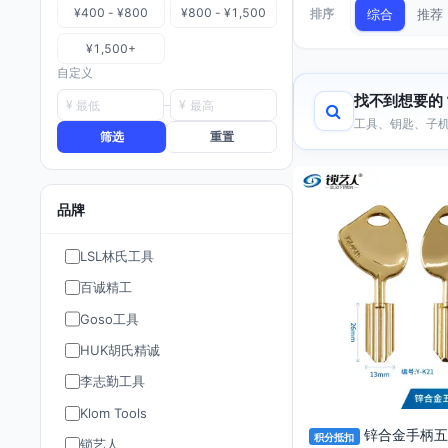
¥400 - ¥800
¥800 - ¥1,500
排序
综合
推荐
¥1,500+
自定义
找不到想要的
¥
¥
工具、钥匙、子机
筛选
重置
品牌
LSL林氏工具
百诚精工
Goso工具
HUK胡氏精诚
李志勤工具
Klom Tools
锌合金手柄五
积分抵扣
锁艺人