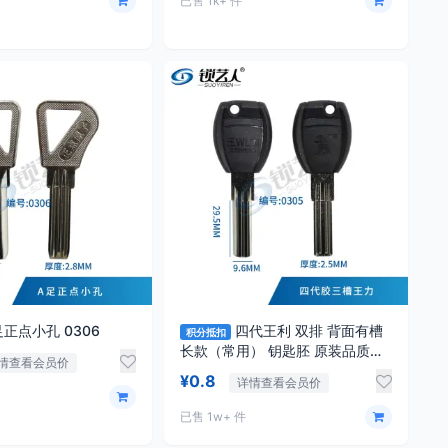
已售 1k+ 件
A足正点小孔 0306
四代王利 双排 背面有槽
积分抵扣
长款（常用） 钥匙胚 原装品质
情查看会员价
0305
¥0.8
详情查看会员价
已售 1w+ 件