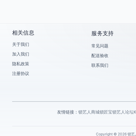
海康威视
大华乐橙
KeyTime/KT智能钥匙手表
艾栖
相关信息
服务支持
科桔
关于我们
常见问题
锁匠宝/Abudu
加入我们
配送验收
小鸥/OTOFIX
隐私政策
联系我们
助忻钥匙机
注册协议
腾达云平台
海尔Haier
飞锁特
乐志
友情链接：
锁艺人商城
锁匠宝
锁艺人论坛
麦克赛尔/maxell
CK-AUTO KEY
Copyright © 202