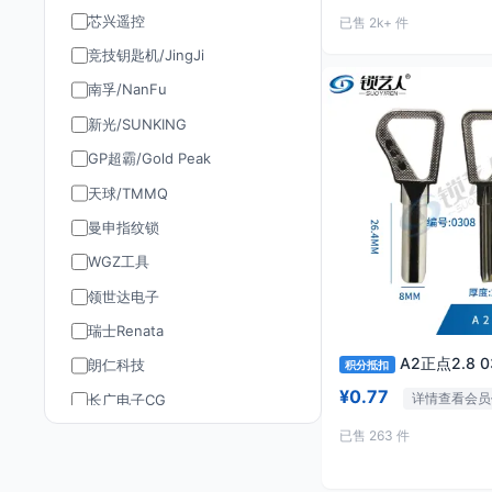
芯兴遥控
已售 2k+ 件
竞技钥匙机/JingJi
南孚/NanFu
新光/SUNKING
GP超霸/Gold Peak
天球/TMMQ
曼申指纹锁
WGZ工具
领世达电子
瑞士Renata
A2正
朗仁科技
积分抵扣
¥0.77
详情查看会员
长广电子CG
道通AUTEL
已售 263 件
TY90/孚远通用