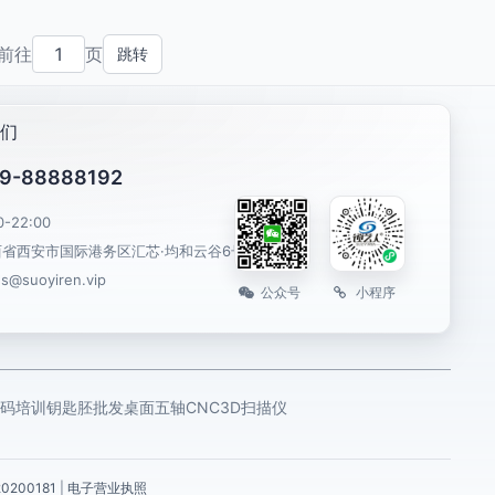
前往
页
跳转
们
9-88888192
0-22:00
西省西安市国际港务区汇芯·均和云谷6号楼
es@suoyiren.vip
公众号
小程序
码培训
钥匙胚批发
桌面五轴CNC
3D扫描仪
0200181
|
电子营业执照