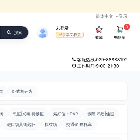
登录
0
未登录
搜索
登录享受权益
收藏
购物车
客服热线:029-88888192
工作时间:9:00-21:30
坑
卧式机开齿
顶御
忠恒|兴泰|特畅恒
索好佳|HDAR
步阳|鸿盾|佳恒
进口锁具钥匙胚
指纹锁
交通锁|摩托车