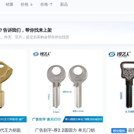
销量
价格 ↓
价格 ↑
新品
？告诉我们，帮你找来上架
、外壳、芯片… 提交后采购会帮你评估找货
代王力钥匙
广告刻字-厚2.2圆固力 单元门钥
葫
积分抵扣