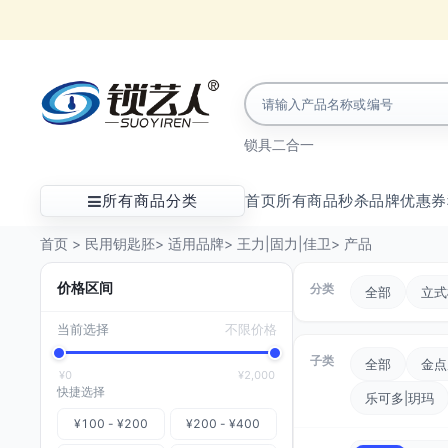
锁具
二合一
所有商品分类
首页
所有商品
秒杀
品牌
优惠券
首页
>
民用钥匙胚
>
适用品牌
>
王力|固力|佳卫
>
产品
价格区间
分类
全部
立式
当前选择
不限价格
子类
全部
金点
¥0
¥2,000
快捷选择
乐可多|玥玛
¥100 - ¥200
¥200 - ¥400