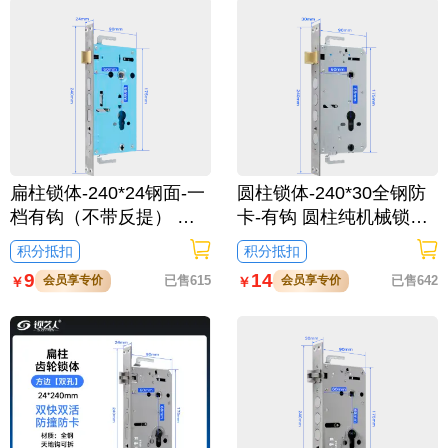
扁柱锁体-240*24钢面-一
圆柱锁体-240*30全钢防
档有钩（不带反提） 方
卡-有钩 圆柱纯机械锁体
双 指纹锁密码锁电子锁
工字铜舌
积分抵扣
积分抵扣
防盗门扁柱机械锁体 工
9
14
会员享专价
已售615
会员享专价
已售642
￥
￥
字铜舌天蓝色 双活