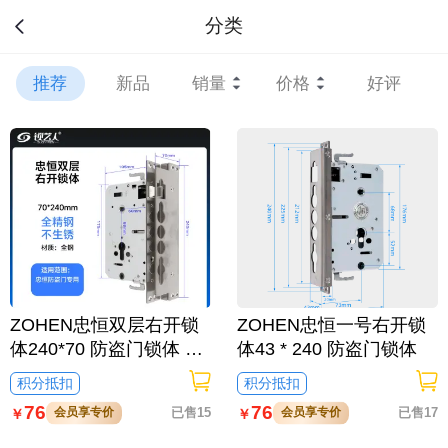
分类
推荐
新品
销量
价格
好评
ZOHEN忠恒双层右开锁
ZOHEN忠恒一号右开锁
体240*70 防盗门锁体 60
体43 * 240 防盗门锁体
68
积分抵扣
积分抵扣
76
76
会员享专价
已售15
会员享专价
已售17
￥
￥