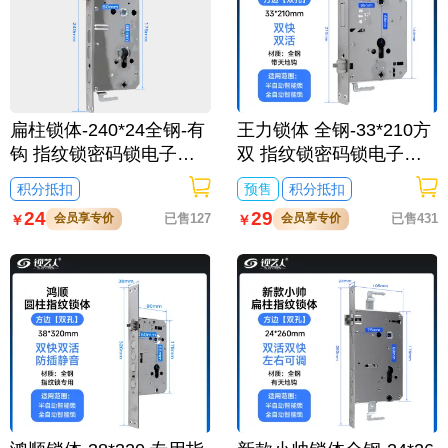
扁柱锁体-240*24全钢-有
王力锁体 全钢-33*210方
钩 指纹锁密码锁电子锁
双 指纹锁密码锁电子锁
防盗门6068防卡
防盗门锁体-有钩 半开叉
积分抵扣
预售
积分抵扣
通芯双活双快不锈钢
24
29
会员享专价
已售127
会员享专价
已售431
￥
￥