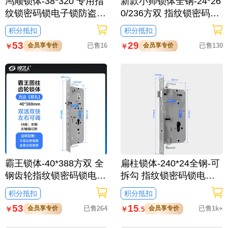
鸿顺锁体-38*320 专用指
新款小帅锁体全钢-24*26
纹锁密码锁电子锁防盗门
0/236方双 指纹锁密码锁
6068锁体 全304不锈钢
电子锁防盗门锁体-有钩
积分抵扣
积分抵扣
双快双活 防插静音 镜面
半开叉通芯双活双快不锈
53
29
会员享专价
已售16
会员享专价
已售130
￥
￥
精钢系列
钢
霸王锁体-40*388方双 全
扁柱锁体-240*24全钢-可
钢齿轮指纹锁密码锁电子
拆勾 指纹锁密码锁电子
锁防盗门锁体--B级可拆
锁防盗门6068防卡指纹
积分抵扣
积分抵扣
勾 半开叉通芯双快双活
锁密码锁电子锁防盗门扁
53
15
会员享专价
已售264
会员享专价
已售1k+
￥
￥
.5
不锈铁 防撞防卡
柱 双快双活 工字钢舌通
芯不锈铁