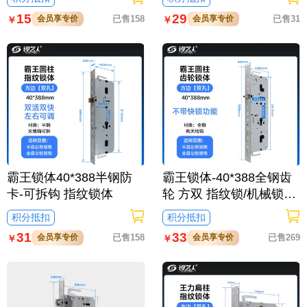
活双快不锈钢
半开叉通芯双活双快不锈
15
29
会员享专价
已售158
会员享专价
已售31
￥
￥
钢
霸王锁体40*388半钢防
霸王锁体-40*388全钢齿
卡-可拆钩 指纹锁体
轮 方双 指纹锁/机械锁两
用锁体-有钩 不带快锁功
积分抵扣
积分抵扣
能
31
33
会员享专价
已售158
会员享专价
已售269
￥
￥