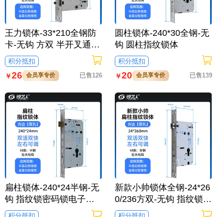
王力锁体-33*210全钢防
圆柱锁体-240*30全钢-无
卡-无钩 方双 半开叉通芯
钩 圆柱指纹锁体
双活双快不锈钢
积分抵扣
积分抵扣
26
20
会员享专价
已售126
会员享专价
已售139
￥
￥
扁柱锁体-240*24半钢-无
新款小帅锁体全钢-24*26
钩 指纹锁密码锁电子锁
0/236方双-无钩 指纹锁密
防盗门6068防卡通芯双
码锁电子锁防盗门锁体
积分抵扣
积分抵扣