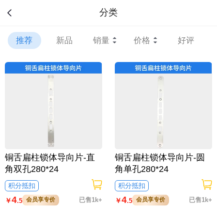
分类
推荐
新品
销量
价格
好评
铜舌扁柱锁体导向片-直
铜舌扁柱锁体导向片-圆
角双孔280*24
角单孔280*24
积分抵扣
积分抵扣
4
4
会员享专价
已售1k+
会员享专价
已售1k+
￥
￥
.5
.5