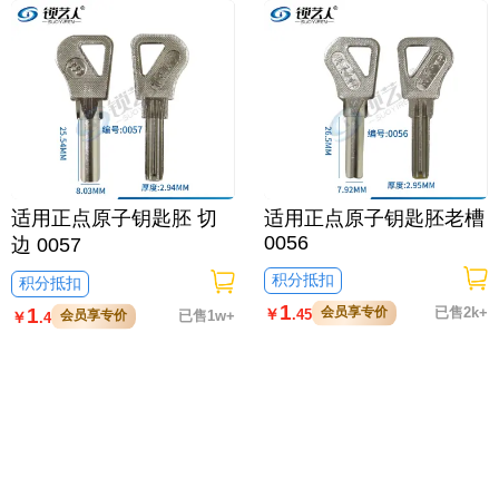
适用正点原子钥匙胚 切
适用正点原子钥匙胚老槽
0056
边 0057
积分抵扣
积分抵扣
1
1
会员享专价
已售2k+
￥
.45
会员享专价
已售1w+
￥
.4
