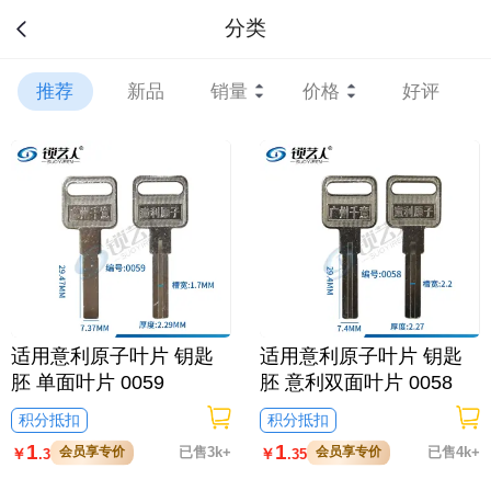
分类
推荐
新品
销量
价格
好评
适用意利原子叶片 钥匙
适用意利原子叶片 钥匙
胚 单面叶片 0059
胚 意利双面叶片 0058
积分抵扣
积分抵扣
1
1
会员享专价
已售3k+
会员享专价
已售4k+
￥
￥
.3
.35