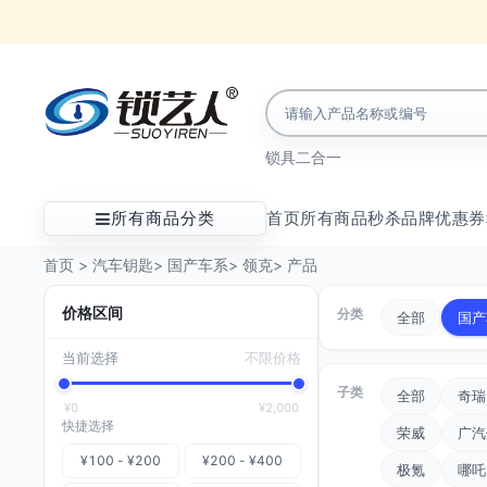
锁具
二合一
所有商品分类
首页
所有商品
秒杀
品牌
优惠券
首页
>
汽车钥匙
>
国产车系
>
领克
>
产品
价格区间
分类
全部
国产
当前选择
不限价格
子类
全部
奇瑞
¥0
¥2,000
快捷选择
荣威
广汽
¥100 - ¥200
¥200 - ¥400
极氪
哪吒