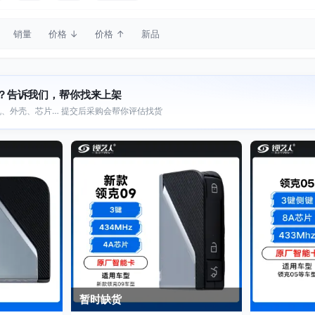
销量
价格 ↓
价格 ↑
新品
？告诉我们，帮你找来上架
、外壳、芯片… 提交后采购会帮你评估找货
暂时缺货