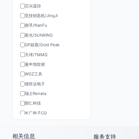
芯兴遥控
竞技钥匙机/JingJi
南孚/NanFu
新光/SUNKING
GP超霸/Gold Peak
天球/TMMQ
曼申指纹锁
WGZ工具
领世达电子
瑞士Renata
朗仁科技
长广电子CG
道通AUTEL
TY90/孚远通用
相关信息
服务支持