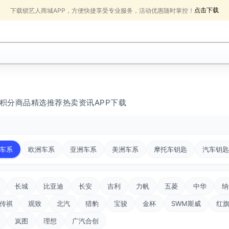
点击下载
下载锁艺人商城APP，方便快捷享受专业服务，活动优惠随时掌控！
积分商品
精选推荐
热卖
资讯
APP下载
车系
欧洲车系
亚洲车系
美洲车系
摩托车钥匙
汽车钥匙
长城
比亚迪
长安
吉利
力帆
五菱
中华
纳
传祺
观致
北汽
猎豹
宝骏
金杯
SWM斯威
红
岚图
理想
广汽合创