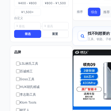
¥400 - ¥800
¥800 - ¥1,500
排序
综合
推荐
¥1,500+
自定义
¥
¥
找不到想要的
筛选
重置
工具、钥匙、子机
品牌
LSL林氏工具
百诚精工
Goso工具
HUK胡氏精诚
李志勤工具
Klom Tools
锁艺人