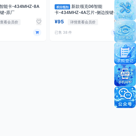
智能卡-434MHZ-8A
新款领克06智能
积分抵扣
键-原厂
卡-434MHZ-4A芯片-侧边按键-
原厂
¥95
情查看会员价
详情查看会员价
已售 38 件