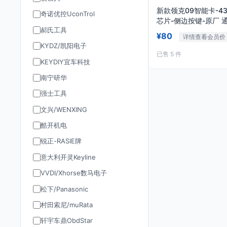
新款领克09智能卡-434
奇诺优控UconTrol
芯片-侧边按键-原厂 通用23款领
郝氏工具
克01 02 03
¥80
详情查看会员价
KYDZ/凯阳电子
已售 5 件
KEYDIY宜车科技
南宁研华
强士工具
文兴/WENXING
酷开机电
锐正-RASIE牌
意大利开灵Keyline
VVDI/Xhorse数马电子
松下/Panasonic
村田索尼/muRata
轩宇车鼎ObdStar