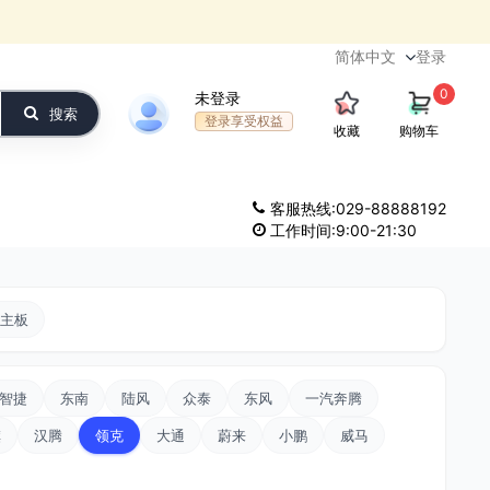
登录
0
未登录
搜索
登录享受权益
收藏
购物车
客服热线:029-88888192
工作时间:9:00-21:30
主板
智捷
东南
陆风
众泰
东风
一汽奔腾
旗
汉腾
领克
大通
蔚来
小鹏
威马