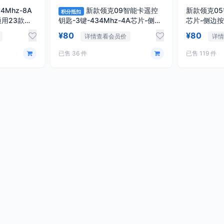
Mhz-8A
新款领克09智能卡遥控
新款领克05
积分抵扣
钥匙-3键-434Mhz-4A芯片-侧边
芯片-侧边按
按键「原厂」
¥80
¥80
详情查看会员价
详
已售 36 件
已售 119 件