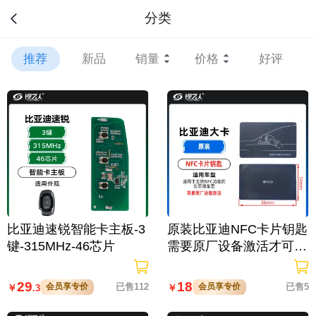
分类
推荐
新品
销量
价格
好评
比亚迪速锐智能卡主板-3
原装比亚迪NFC卡片钥匙
键-315MHz-46芯片
需要原厂设备激活才可使
用/原装比亚迪NFC大卡
29
18
会员享专价
已售112
会员享专价
已售5
￥
￥
.3