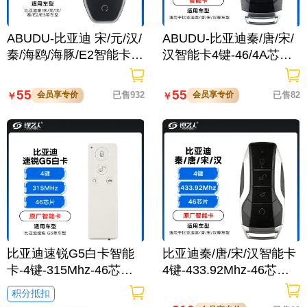
ABUDU-比亚迪 宋/元/汉/
ABUDU-比亚迪秦/唐/宋/
秦/海鸥/海豚/E2智能卡-4
汉智能卡4键-46/4A芯片-
键-46芯片-433.92宋DM/
433.62MHZ-含小钥匙 宋
元PLUS/驱逐舰 22–25
DM/腾势D9/秦Pro/汉EV/
55
55
会员享专价
已售932
会员享专价
已售82
￥
￥
款- F4AT
元PLUS/驱逐舰
比亚迪速锐G5白卡智能
比亚迪秦/唐/宋/汉智能卡
卡-4键-315Mhz-46芯片-
4键-433.92Mhz-46芯片-
不带小钥匙「原厂」
带小钥匙「原厂」唐/宋D
积分抵扣
M/腾势D9/秦Pro/汉EV/元