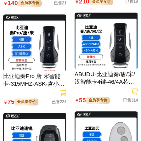
210
会员享专价
已售19
￥
140
会员享专价
已售21
￥
PLUS/驱逐舰
ABUDU-比亚迪秦/唐/宋/
比亚迪秦Pro 唐 宋智能
汉智能卡4键-46/4A芯片-
卡-315MHZ-ASK-含小钥
433.92MHZ-含小钥匙宋
匙
DM/腾势D9/秦Pro/汉EV/
55
会员享专价
已售314
￥
75
会员享专价
已售224
￥
元PLUS/驱逐舰