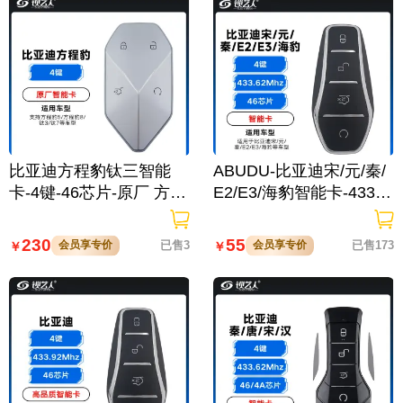
比亚迪方程豹钛三智能
ABUDU-比亚迪宋/元/秦/
卡-4键-46芯片-原厂 方程
E2/E3/海豹智能卡-433.6
豹5/方程豹8/钛3/钛7
2Mhz适用唐/宋DM/秦Pr
o/汉EV/元PLUS/护卫舰/
230
55
会员享专价
已售3
会员享专价
已售173
￥
￥
驱逐舰/D1