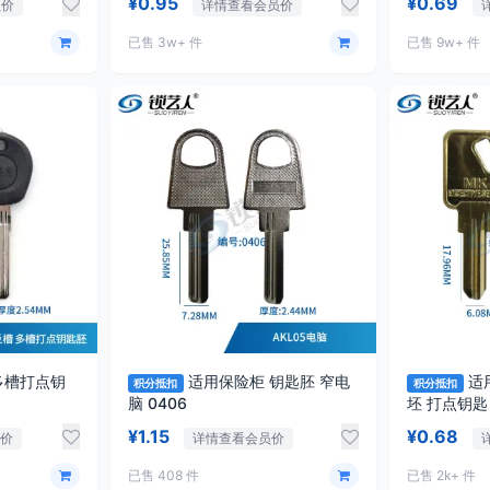
¥0.95
¥0.69
员价
详情查看会员价
已售 3w+ 件
已售 9w+ 件
多槽打点钥
适用保险柜 钥匙胚 窄电
适
积分抵扣
积分抵扣
脑 0406
¥1.15
¥0.68
价
详情查看会员价
已售 408 件
已售 2k+ 件