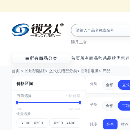
锁具
二合一
所有商品分类
首页
所有商品
秒杀
品牌
优惠券
首页
>
民用钥匙胚
>
立式机槽型分类
>
百利|电脑
>
产品
价格区间
分类
全部
立式
当前选择
不限价格
子类
全部
百利
¥0
¥2,000
快捷选择
¥100 - ¥200
¥200 - ¥400
排序
综合
推荐