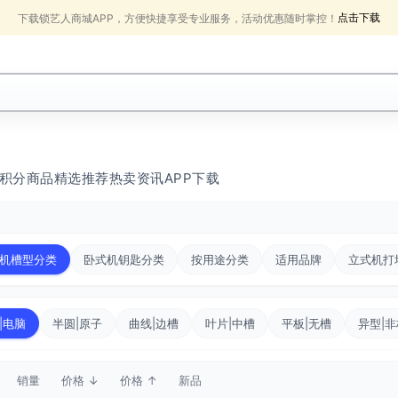
点击下载
下载锁艺人商城APP，方便快捷享受专业服务，活动优惠随时掌控！
积分商品
精选推荐
热卖
资讯
APP下载
机槽型分类
卧式机钥匙分类
按用途分类
适用品牌
立式机打
|电脑
半圆|原子
曲线|边槽
叶片|中槽
平板|无槽
异型|非
销量
价格 ↓
价格 ↑
新品