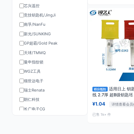
芯兴遥控
竞技钥匙机/JingJi
南孚/NanFu
新光/SUNKING
GP超霸/Gold Peak
天球/TMMQ
曼申指纹锁
WGZ工具
领世达电子
适用日上 钥
积分抵扣
瑞士Renata
朗仁科技
¥1.04
详情查看会员
长广电子CG
已售 1k+ 件
道通AUTEL
TY90/孚远通用