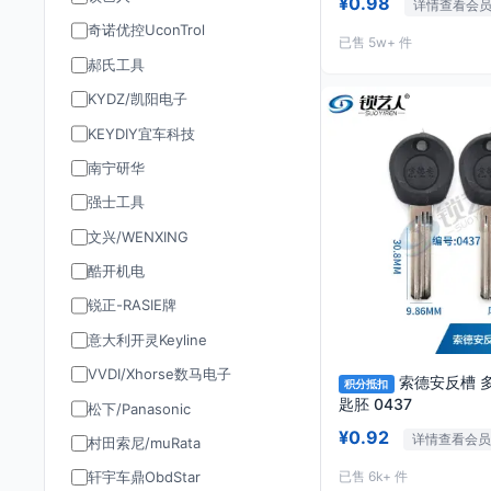
¥0.98
详情查看会
奇诺优控UconTrol
已售 5w+ 件
郝氏工具
KYDZ/凯阳电子
KEYDIY宜车科技
南宁研华
强士工具
文兴/WENXING
酷开机电
锐正-RASIE牌
意大利开灵Keyline
VVDI/Xhorse数马电子
索德安反槽 
积分抵扣
匙胚 0437
松下/Panasonic
¥0.92
详情查看会员
村田索尼/muRata
已售 6k+ 件
轩宇车鼎ObdStar