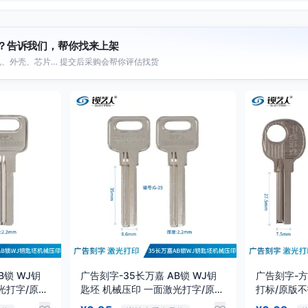
？告诉我们，帮你找来上架
、外壳、芯片… 提交后采购会帮你评估找货
B锁 WJ钥
广告刻字-35长万嘉 AB锁 WJ钥
广告刻字-
光打字/原版
匙坯 机械压印 一面激光打字/原版
打标/原版
不打标