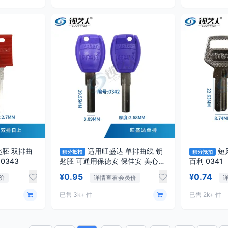
匙胚 双排曲
适用旺盛达 单排曲线 钥
短风
积分抵扣
积分抵扣
线 2.7厚 超B级钥匙坯 0343
匙胚 可通用保德安 保佳安 美心
百利 0341
0342
¥0.95
¥0.74
价
详情查看会员价
已售 3k+ 件
已售 2k+ 件