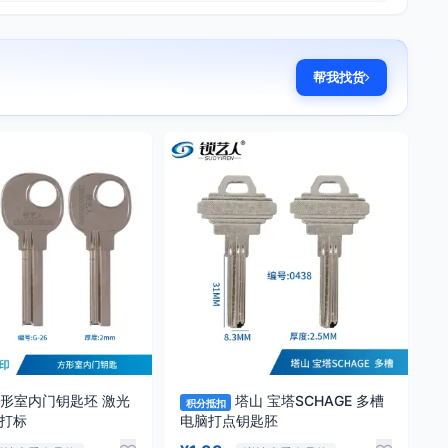
帮我找货
方形室内门钥匙坯 激光
塔山 宝塔SCHAGE 多槽
积分抵扣
不打标
电脑打点钥匙胚