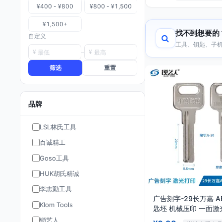
¥400 - ¥800
¥800 - ¥1,500
¥1,500+
找不到想要的
自定义
工具、钥匙、子机
¥
¥
筛选
重置
品牌
LSL林氏工具
百诚精工
Goso工具
HUK胡氏精诚
李志勤工具
广告刻字-29长万嘉 A
Klom Tools
匙坯 机械压印 一面激
不打标
锁艺人