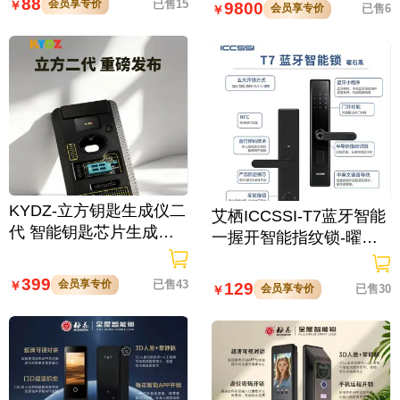
88
会员享专价
已售15
￥
9800
会员享专价
已售6
￥
KYDZ-立方钥匙生成仪二
艾栖ICCSSI-T7蓝牙智能
代 智能钥匙芯片生成与
一握开智能指纹锁-曜石
数据处理仪/立方钥匙生
黑 多方式开锁 蓝牙智能
成仪二代
管理
399
会员享专价
已售43
￥
129
会员享专价
已售30
￥