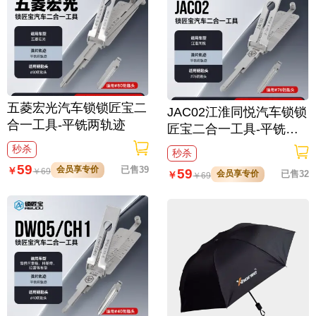
五菱宏光汽车锁锁匠宝二
JAC02江淮同悦汽车锁锁
合一工具-平铣两轨迹
匠宝二合一工具-平铣两
轨迹
秒杀
秒杀
59
会员享专价
已售39
￥
59
￥
69
会员享专价
已售32
￥
￥
69