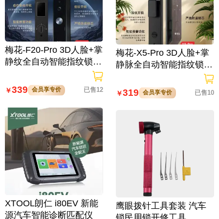
梅花-F20-Pro 3D人脸+掌
梅花-X5-Pro 3D人脸+掌
静纹全自动智能指纹锁
静脉全自动智能指纹锁
逗留抓拍 高清可视对讲
大屏可视对讲 虚位密码
防窥视
339
会员享专价
已售12
￥
319
会员享专价
已售10
￥
XTOOL朗仁 i80EV 新能
鹰眼拨针工具套装 汽车
源汽车智能诊断匹配仪
锁民用锁开修工具