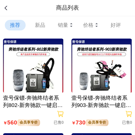
商品列表
推荐
新品
销量
价格
好评
壹号保镖-奔驰终结者系
壹号保镖-奔驰终结者系
列802-新奔驰款一键启动
列903-新奔驰款一键启动
免拆钥匙
带门拉手感应
560
730
会员享专价
已售0
会员享专价
已售0
￥
￥