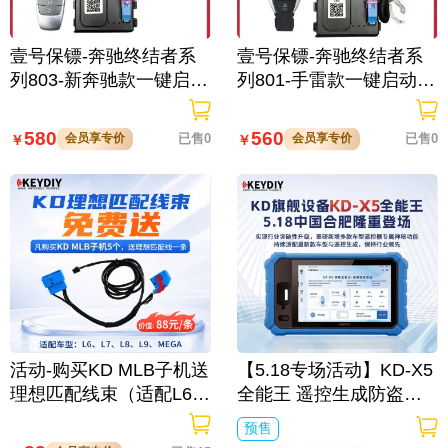
壹号保镖-奔驰终结者系
壹号保镖-奔驰终结者系
列803-新奔驰款一键启动
列801-手雷款一键启动免
免拆钥匙
拆钥匙
580
560
会员享专价
已售0
会员享专价
已售0
￥
￥
活动-购买KD MLB子机送
【5.18专场活动】KD-X5
理想匹配线束（适配L6/L
全能王 遥控生成防盗匹
7/L8/L9/MEGA车型）
配仪
预售