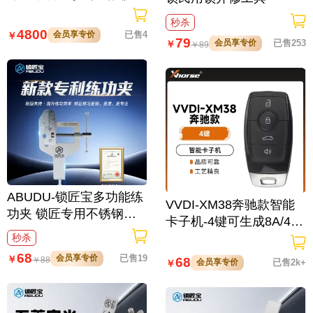
秒杀
4800
会员享专价
已售4
￥
79
会员享专价
已售253
￥
￥
89
ABUDU-锁匠宝多功能练
VVDI-XM38奔驰款智能
功夹 锁匠专用不锈钢练
卡子机-4键可生成8A/4D/
功夹 锁具架子
46/47/49/4A/MQB48/MQ
秒杀
B49等
68
会员享专价
已售19
￥
68
￥
88
会员享专价
已售2k+
￥