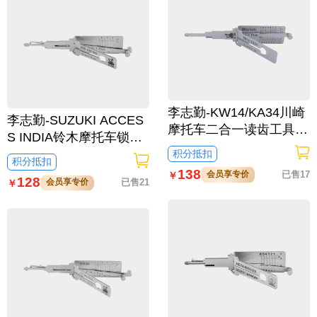
李志勤-KW14/KA34川崎
李志勤-SUZUKI ACCES
摩托车二合一读齿工具喷
S INDIA铃木摩托车锁读
砂版-平铣 李氏二合一
齿开启工具-平铣 李氏二
积分抵扣
积分抵扣
合一【印度】
138
会员享专价
已售17
￥
128
会员享专价
已售21
￥