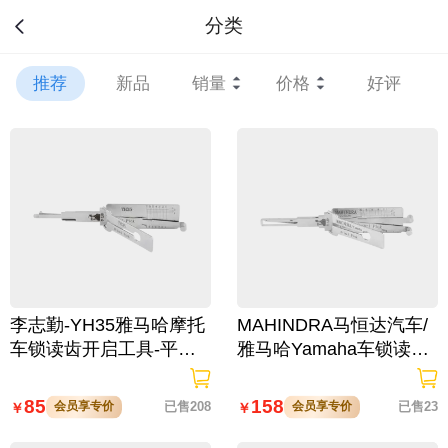
分类
推荐
新品
销量
价格
好评
李志勤-YH35雅马哈摩托
MAHINDRA马恒达汽车/
车锁读齿开启工具-平铣
雅马哈Yamaha车锁读齿
李氏二合一
开启工具-内铣 二合一
85
158
会员享专价
已售208
会员享专价
已售23
￥
￥