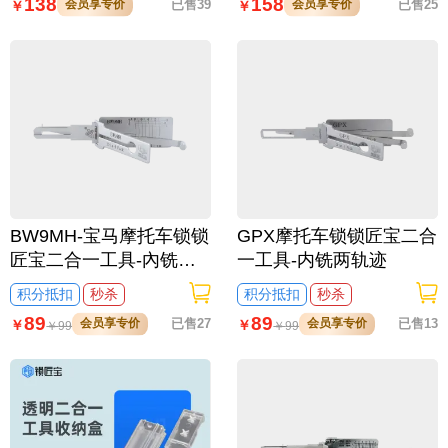
138
158
会员享专价
已售39
会员享专价
已售25
￥
￥
BW9MH-宝马摩托车锁锁
GPX摩托车锁锁匠宝二合
匠宝二合一工具-內铣两
一工具-内铣两轨迹
轨迹
积分抵扣
秒杀
积分抵扣
秒杀
89
89
会员享专价
已售27
会员享专价
已售13
￥
￥
￥
99
￥
99