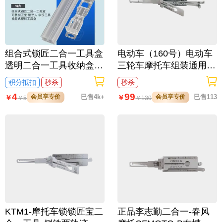
组合式锁匠二合一工具盒
电动车（160号）电动车
透明二合一工具收纳盒
三轮车摩托车组装通用款
可装李氏工具 抽屉式塑
二合一工具
积分抵扣
秒杀
秒杀
料工具盒
4
99
会员享专价
已售4k+
会员享专价
已售113
￥
￥
￥
5
￥
130
KTM1-摩托车锁锁匠宝二
正品李志勤二合一-春风