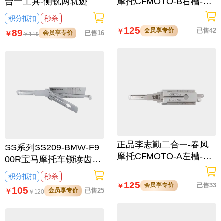
合一工具-侧铣两轨迹
摩托CFMOTO-B右槽-4
齿深二合一工具
积分抵扣
秒杀
125
会员享专价
已售42
￥
89
会员享专价
已售16
￥
￥
119
正品李志勤二合一-春风
SS系列SS209-BMW-F9
摩托CFMOTO-A左槽-3
00R宝马摩托车锁读齿开
齿深二合一工具
启二合一工具-内铣
积分抵扣
秒杀
125
会员享专价
已售33
￥
105
会员享专价
已售25
￥
￥
120