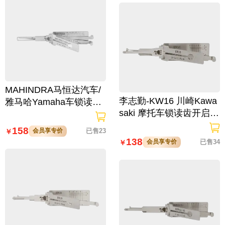
MAHINDRA马恒达汽车/
李志勤-KW16 川崎Kawa
雅马哈Yamaha车锁读齿
saki 摩托车锁读齿开启工
开启工具-内铣 二合一
具-平铣 李氏二合一【全
158
会员享专价
已售23
￥
球】
138
会员享专价
已售34
￥