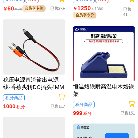
1250
60
会员享专价
已售2k+
￥
￥
￥
1380
￥
70
已售
41
会员享专价
稳压电源直流输出电源
恒温烙铁耐高温电木烙铁
线-香蕉头转DC插头4MM
架
积分商品
积分商品
1000
已售117
积分
999
已售151
积分