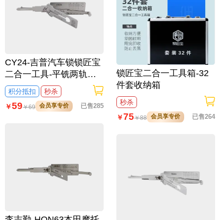
CY24-吉普汽车锁锁匠宝
锁匠宝二合一工具箱-32
二合一工具-平铣两轨迹
件套收纳箱
适用克莱斯勒/漫步者/切
积分抵扣
秒杀
诺基/道奇/EAGLE/万国/
秒杀
59
会员享专价
已售285
￥
￥
69
顺风
75
会员享专价
已售264
￥
￥
88
李志勤-HON63本田摩托