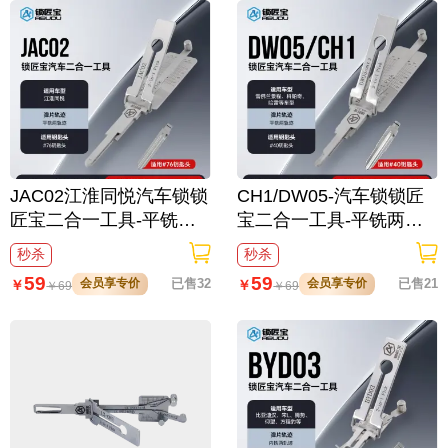
JAC02江淮同悦汽车锁锁
CH1/DW05-汽车锁锁匠
匠宝二合一工具-平铣两
宝二合一工具-平铣两轨
轨迹
迹 适用雪佛兰/景程/科帕
秒杀
秒杀
奇/哈雷
59
59
会员享专价
已售32
会员享专价
已售21
￥
￥
￥
69
￥
69