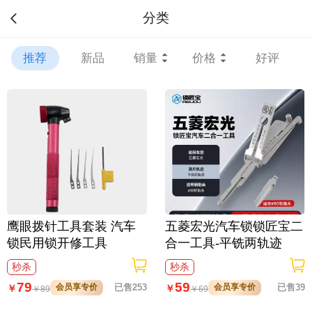
分类
推荐
新品
销量
价格
好评
鹰眼拨针工具套装 汽车
五菱宏光汽车锁锁匠宝二
锁民用锁开修工具
合一工具-平铣两轨迹
秒杀
秒杀
79
59
会员享专价
已售253
会员享专价
已售39
￥
￥
￥
89
￥
69