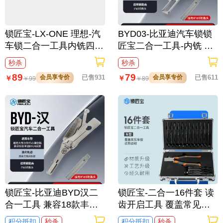
锁匠宝-LX-ONE 理想-汽
BYD03-比亚迪汽车锁锁
车锁二合一工具内铣四轨
匠宝二合一工具-内铣 适
迹
用比亚迪汉/宋L/腾势/仰
秒杀
秒杀
望/方程豹等
89
79
会员享专价
已售931
会员享专价
已售611
￥
￥
￥
99
￥
89
锁匠宝-比亚迪BYD汉二
锁匠宝-二合一16件套 读
合一工具 兼容18款丰田R
齿开启工具 覆盖常见车
AV4荣放
型
积分抵扣
秒杀
积分抵扣
秒杀