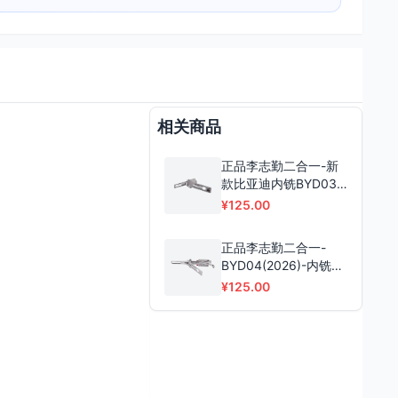
相关商品
正品李志勤二合一-新
款比亚迪内铣BYD03
比亚迪汉/宋L/腾势/仰
¥125.00
望/方程豹
正品李志勤二合一-
BYD04(2026)-内铣两
轨迹
¥125.00