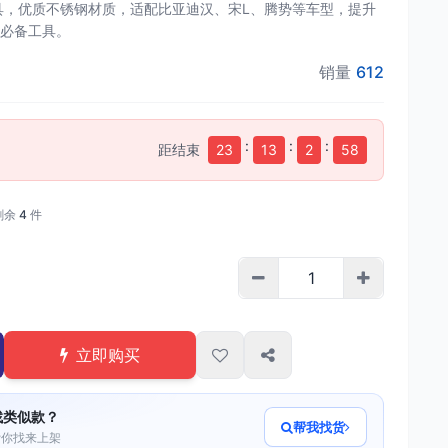
工具，优质不锈钢材质，适配比亚迪汉、宋L、腾势等车型，提升
必备工具。
销量
612
:
:
:
距结束
23
13
2
57
剩余
4
件
立即购买
找类似款？
帮我找货
帮你找来上架