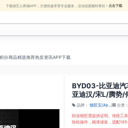
点击下载
下载锁艺人商城APP，方便快捷享受专业服务，活动优惠随时掌控！
积分商品
精选推荐
热卖
资讯
APP下载
BYD03-比亚迪
亚迪汉/宋L/腾势
品牌
：
锁匠宝/Abudu
分类
职业锁匠需提供证明。传统工具
轻松操作，精准读齿，适配165