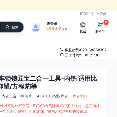
登录
0
未登录
搜索
登录享受权益
收藏
购物车
客服热线:029-88888192
工作时间:9:00-21:30
汽车锁锁匠宝二合一工具-内铣 适用比
/仰望/方程豹等
：
内铣二合一
编号
：
ALST0132
库存
：
库存紧张
难以应对狭窄空间，BYD03专为隐藏式门把手优化，超短面板
号钥匙头，兼容比亚迪汉/宋L/腾势/仰望/方程豹等车型。