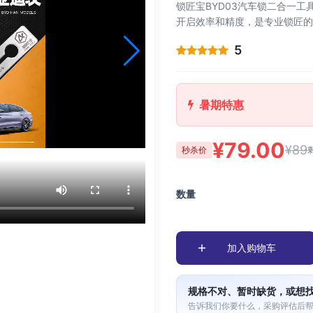
锁匠宝BYD03汽车锁二合一
开启效率和精度，是专业锁匠的
5
暑期特惠
¥79.00
¥89
秒杀价
数量
加入购物车
规格不对、暂时缺货，或想
告诉我们你要什么，采购评估后