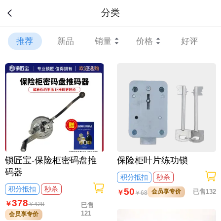
分类
推荐
新品
销量
价格
好评
锁匠宝-保险柜密码盘推
保险柜叶片练功锁
码器
积分抵扣
秒杀
积分抵扣
秒杀
50
会员享专价
已售132
￥
￥
68
378
￥
￥
428
已售
121
会员享专价