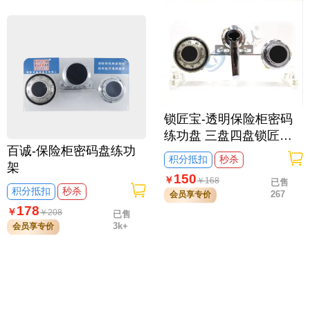
锁匠宝-透明保险柜密码
练功盘 三盘四盘锁匠练
百诚-保险柜密码盘练功
功工作台
积分抵扣
秒杀
架
150
￥
￥
168
已售
积分抵扣
秒杀
267
会员享专价
178
￥
￥
208
已售
3k+
会员享专价
