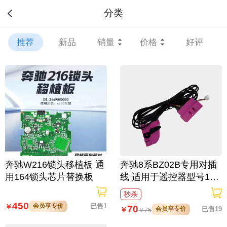
分类
推荐
新品
销量
价格
好评
奔驰W216锁头移植板 通
奔驰8系BZ02B专用对插
用164锁头芯片替换板
线 适用于遥控器型号17
6/177或大连屏车型
秒杀
450
会员享专价
已售1
￥
70
会员享专价
已售19
￥
￥
75