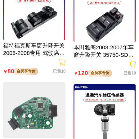
福特福克斯车窗升降开关
本田雅阁2003-2007年车
2005-2008专用 驾驶席控
窗升降开关 35750-SDA-
制开关 高品质车辆配件
H12原厂件号 驾驶席控制
开关 车辆配件
80
会员享专价
已售10
￥
120
会员享专价
已售10
￥