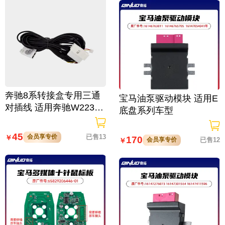
奔驰8系转接盒专用三通
宝马油泵驱动模块 适用E
对插线 适用奔驰W223/2
底盘系列车型
06底盘，FBS4-14年至今
的，176/177车型
45
会员享专价
已售13
￥
170
会员享专价
已售12
￥