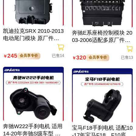
凯迪拉克SRX 2010-2013
奔驰E系座椅控制模块 20
电动尾门模块 原厂件号2
03-2006适配多原厂件号
0837967 高效替换
座椅调节器
245
会员享专价
已售14
￥
320
会员享专价
已售13
￥
奔驰W222手刹电机 适用
宝马F18手刹电机 适配10
14-20年奔驰S级车型 高
-17年宝马F18、F10底盘