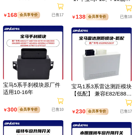
兼容性车辆配件
车型
168
会员享专价
已售17
￥
138
会员享专价
已售18
￥
宝马5系手刹模块原厂件
宝马1系3系雷达测距模块
适用10-16年
【低配】 兼容E82/E88 E
90/E91/E92/E93 标准传
感器
300
会员享专价
已售10
￥
230
会员享专价
已售17
￥