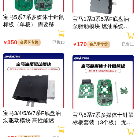
宝马5系7系多媒体十针鼠
宝马1系3系5系F底盘油
标板（单板） 需要移植
泵驱动模块 燃油系统配
原车插头焊接
件
350
会员享专价
已售15
￥
170
会员享专价
已售11
￥
宝马3/4/5/6/7系F底盘油
宝马5系7系多媒体十针鼠
泵驱动模块 高性能燃油
标板套装（3个板） 无需
系统配件
移植原车插头