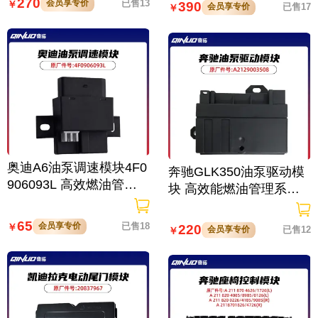
270
会员享专价
已售13
￥
390
会员享专价
已售17
￥
奥迪A6油泵调速模块4F0
奔驰GLK350油泵驱动模
906093L 高效燃油管理
块 高效能燃油管理系统
系统配件
配件
65
会员享专价
已售18
￥
220
会员享专价
已售12
￥