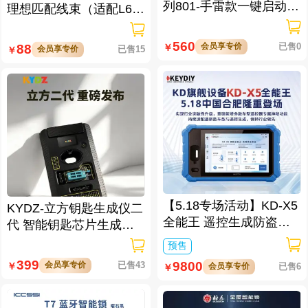
列801-手雷款一键启动免
理想匹配线束（适配L6/L
拆钥匙
7/L8/L9/MEGA车型）
560
会员享专价
已售0
88
￥
会员享专价
已售15
￥
【5.18专场活动】KD-X5
KYDZ-立方钥匙生成仪二
全能王 遥控生成防盗匹
代 智能钥匙芯片生成与
配仪
数据处理仪/立方钥匙生
预售
成仪二代
399
9800
会员享专价
已售43
￥
会员享专价
已售6
￥