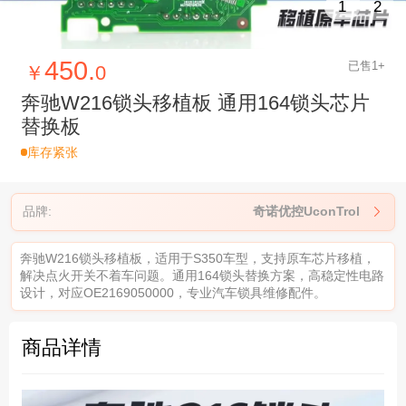
1
2
450.
已售1+
￥
0
奔驰W216锁头移植板 通用164锁头芯片
替换板
库存紧张
品牌:
奇诺优控UconTrol

奔驰W216锁头移植板，适用于S350车型，支持原车芯片移植，
解决点火开关不着车问题。通用164锁头替换方案，高稳定性电路
设计，对应OE2169050000，专业汽车锁具维修配件。
商品详情