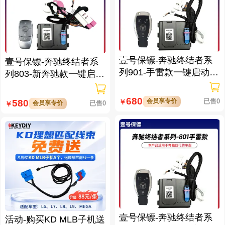
壹号保镖-奔驰终结者系
壹号保镖-奔驰终结者系
列901-手雷款一键启动带
列803-新奔驰款一键启动
门拉手感应
免拆钥匙
680
会员享专价
已售0
580
￥
会员享专价
已售0
￥
壹号保镖-奔驰终结者系
活动-购买KD MLB子机送