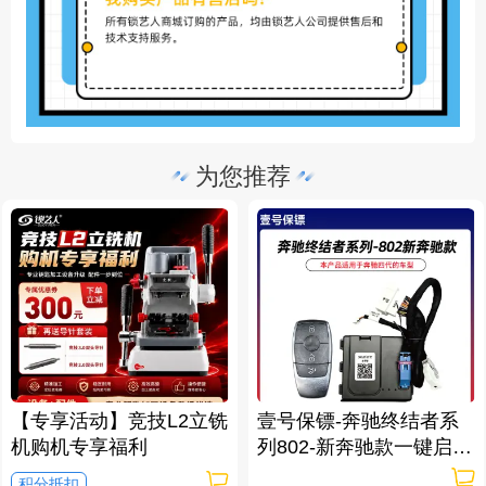
为您推荐
【专享活动】竞技L2立铣
壹号保镖-奔驰终结者系
机购机专享福利
列802-新奔驰款一键启动
免拆钥匙
积分抵扣