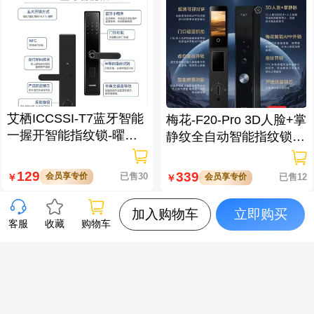
艾栖ICCSSI-T7蓝牙智能
梅花-F20-Pro 3D人脸+掌
一握开智能指纹锁-曜石
静纹全自动智能指纹锁
黑 多方式开锁 蓝牙智能
逗留抓拍 高清可视对讲
管理
129
339
会员享专价
已售30
￥
会员享专价
已售12
￥
加入购物车
立即购买
客服
收藏
购物车