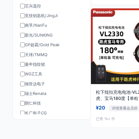
芯兴遥控
竞技钥匙机/JingJi
南孚/NanFu
新光/SUNKING
GP超霸/Gold Peak
天球/TMMQ
曼申指纹锁
WGZ工具
领世达电子
松下纽扣充电电池-VL2
瑞士Renata
虎、宝马180度【单粒
朗仁科技
¥20
详情查看会员价
长广电子CG
已售 1k+ 件
道通AUTEL
TY90/孚远通用