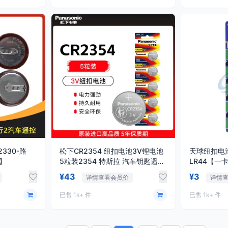
330-路
松下CR2354 纽扣电池3V锂电池
天球纽扣电池-
】
5粒装2354 特斯拉 汽车钥匙遥控
LR44【
器电池
手表电池 LR
¥43
¥3
详情查看会员价
详情
357a S
控器游标卡
已售 1k+ 件
已售 1k+ 件
1.5V