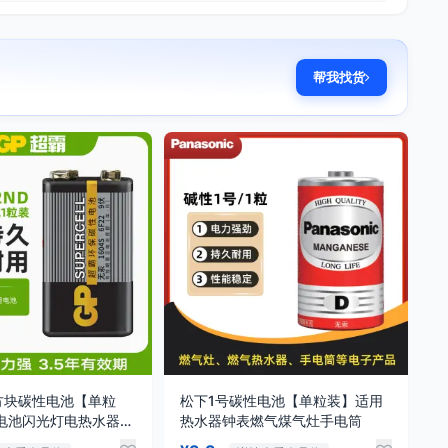
帮我找货
V方块碳性电池【单粒
松下1号碳性电池【单粒装】适用
电池闪光灯电热水器电
热水器钟表燃气煤气灶手电筒