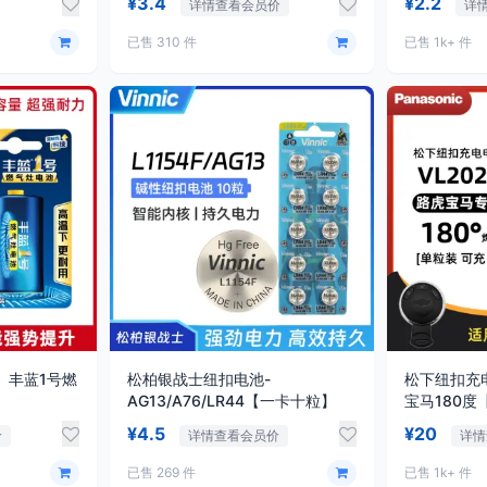
¥3.4
¥2.2
详情查看会员价
详
已售 310 件
已售 1k+ 件
】丰蓝1号燃
松柏银战士纽扣电池-
松下纽扣充电
AG13/A76/LR44【一卡十粒】
宝马180度
¥4.5
¥20
价
详情查看会员价
详情
已售 269 件
已售 1k+ 件