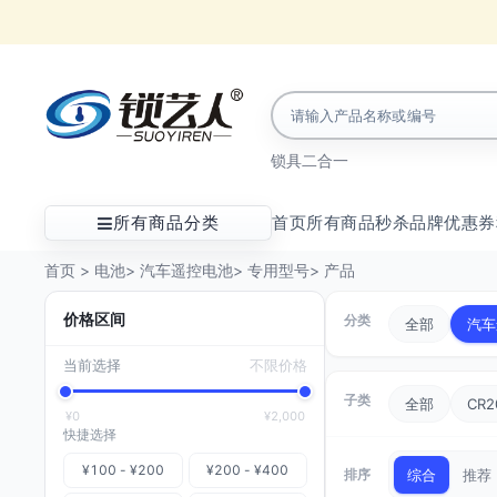
锁具
二合一
所有商品分类
首页
所有商品
秒杀
品牌
优惠券
首页
>
电池
>
汽车遥控电池
>
专用型号
>
产品
价格区间
分类
全部
汽车
当前选择
不限价格
子类
全部
CR2
¥0
¥2,000
快捷选择
¥100 - ¥200
¥200 - ¥400
排序
综合
推荐