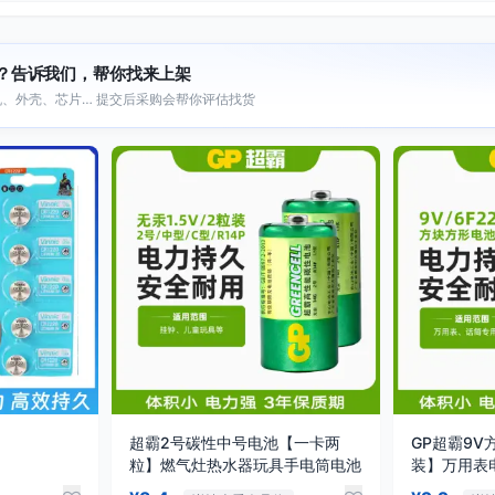
？告诉我们，帮你找来上架
、外壳、芯片… 提交后采购会帮你评估找货
超霸2号碳性中号电池【一卡两
GP超霸9
粒】燃气灶热水器玩具手电筒电池
装】万用表
池