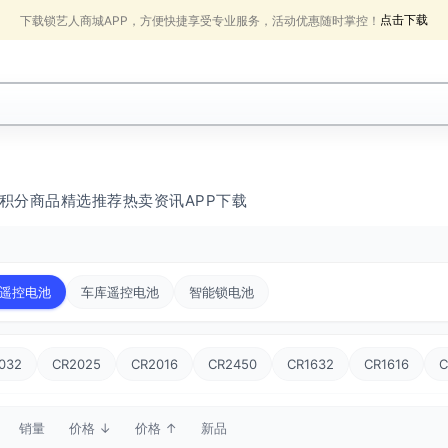
点击下载
下载锁艺人商城APP，方便快捷享受专业服务，活动优惠随时掌控！
积分商品
精选推荐
热卖
资讯
APP下载
遥控电池
车库遥控电池
智能锁电池
032
CR2025
CR2016
CR2450
CR1632
CR1616
C
销量
价格 ↓
价格 ↑
新品