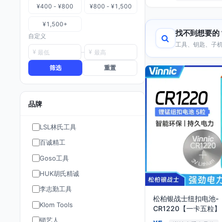
¥400 - ¥800
¥800 - ¥1,500
¥1,500+
找不到想要的
自定义
工具、钥匙、子机
¥
¥
筛选
重置
品牌
LSL林氏工具
百诚精工
Goso工具
HUK胡氏精诚
李志勤工具
松柏银战士纽扣电池-
Klom Tools
CR1220【一卡五粒】
锁艺人