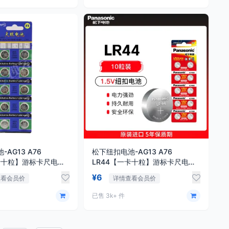
AG13 A76
松下纽扣电池-AG13 A76
一卡十粒】游标卡尺电池
LR44【一卡十粒】游标卡尺电池
44纽扣电池 L1154
手表电池 LR44纽扣电池AG13
¥6
查看会员价
详情查看会员价
R44钮扣电子手表玩具遥
L1154 A76 357a SR44钮扣电子
尺扣式碱性小电池圆形
手表玩具遥控器游标卡尺扣式碱性
已售 3k+ 件
小电池圆形1.5V