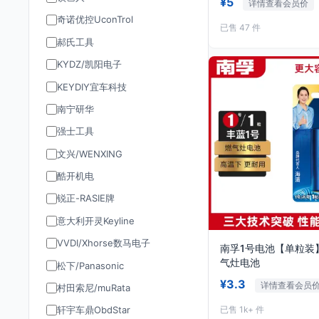
¥5
详情查看会员价
奇诺优控UconTrol
已售 47 件
郝氏工具
KYDZ/凯阳电子
KEYDIY宜车科技
南宁研华
强士工具
文兴/WENXING
酷开机电
锐正-RASIE牌
意大利开灵Keyline
VVDI/Xhorse数马电子
南孚1号电池【单粒装
气灶电池
松下/Panasonic
¥3.3
详情查看会员
村田索尼/muRata
已售 1k+ 件
轩宇车鼎ObdStar