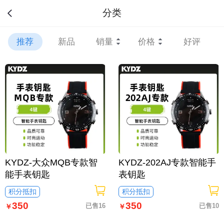
分类
推荐
新品
销量
价格
好评
KYDZ-大众MQB专款智
KYDZ-202AJ专款智能手
能手表钥匙
表钥匙
积分抵扣
积分抵扣
350
350
已售16
已售10
￥
￥