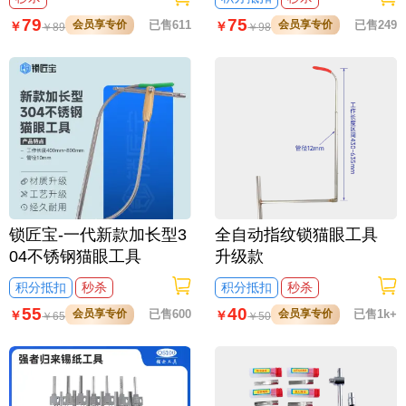
望/方程豹等
79
75
会员享专价
已售611
会员享专价
已售249
￥
￥
￥
89
￥
98
锁匠宝-一代新款加长型3
全自动指纹锁猫眼工具
04不锈钢猫眼工具
升级款
积分抵扣
秒杀
积分抵扣
秒杀
55
40
会员享专价
已售600
会员享专价
已售1k+
￥
￥
￥
65
￥
50