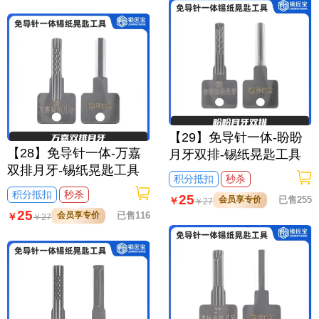
【29】免导针一体-盼盼
【28】免导针一体-万嘉
月牙双排-锡纸晃匙工具
双排月牙-锡纸晃匙工具
积分抵扣
秒杀
积分抵扣
秒杀
25
会员享专价
已售255
￥
￥
27
25
会员享专价
已售116
￥
￥
27