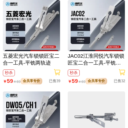
五菱宏光汽车锁锁匠宝二
JAC02江淮同悦汽车锁锁
合一工具-平铣两轨迹
匠宝二合一工具-平铣两
轨迹
秒杀
秒杀
59
59
会员享专价
已售39
会员享专价
已售32
￥
￥
￥
69
￥
69