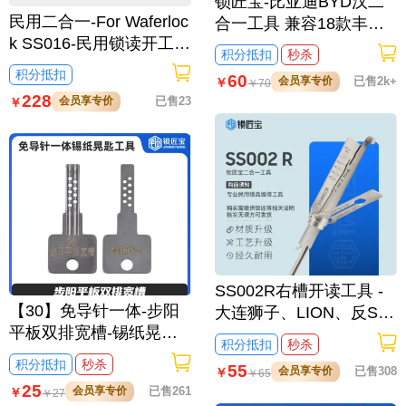
锁匠宝-比亚迪BYD汉二
民用二合一-For Waferloc
合一工具 兼容18款丰田R
k SS016-民用锁读开工具
AV4荣放
积分抵扣
秒杀
【台湾】 智慧電子鎖 维
积分抵扣
60
会员享专价
已售2k+
￥
￥
70
夫拉克
228
会员享专价
已售23
￥
SS002R右槽开读工具 -
【30】免导针一体-步阳
大连狮子、LION、反S槽
平板双排宽槽-锡纸晃匙
民用系列
积分抵扣
秒杀
工具
积分抵扣
秒杀
55
会员享专价
已售308
￥
￥
65
25
会员享专价
已售261
￥
￥
27