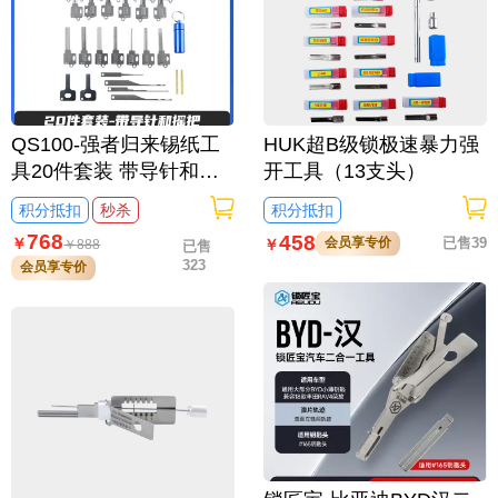
QS100-强者归来锡纸工
HUK超B级锁极速暴力强
具20件套装 带导针和摇
开工具（13支头）
把 锡纸快开工具套装 防
积分抵扣
秒杀
积分抵扣
盗锁套装
768
458
会员享专价
已售39
￥
￥
￥
888
已售
323
会员享专价