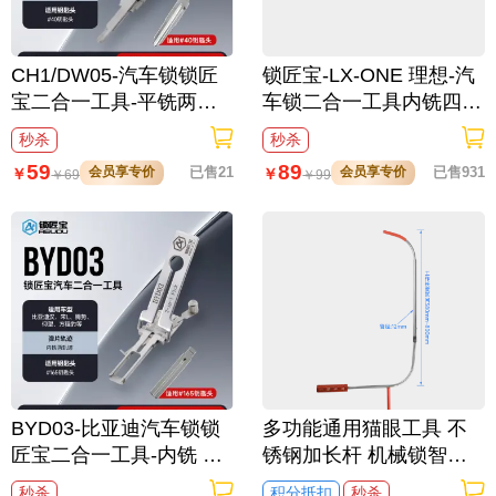
CH1/DW05-汽车锁锁匠
锁匠宝-LX-ONE 理想-汽
宝二合一工具-平铣两轨
车锁二合一工具内铣四轨
迹 适用雪佛兰/景程/科帕
迹
秒杀
秒杀
奇/哈雷
59
89
会员享专价
已售21
会员享专价
已售931
￥
￥
￥
69
￥
99
BYD03-比亚迪汽车锁锁
多功能通用猫眼工具 不
匠宝二合一工具-内铣 适
锈钢加长杆 机械锁智能
用比亚迪汉/宋L/腾势/仰
锁通用
秒杀
积分抵扣
秒杀