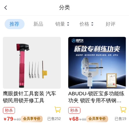
分类
推荐
新品
销量
价格
好评
鹰眼拨针工具套装 汽车
ABUDU-锁匠宝多功能练
锁民用锁开修工具
功夹 锁匠专用不锈钢练
功夹 锁具架子
秒杀
秒杀
79
68
会员享专价
已售252
会员享专价
已售19
￥
￥
￥
89
￥
88