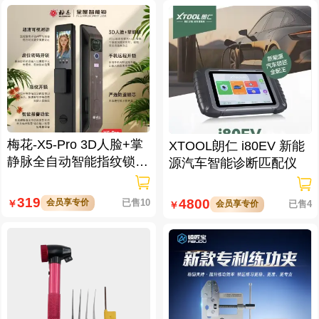
梅花-X5-Pro 3D人脸+掌
XTOOL朗仁 i80EV 新能
静脉全自动智能指纹锁
源汽车智能诊断匹配仪
大屏可视对讲 虚位密码
防窥视
319
4800
会员享专价
已售10
￥
会员享专价
已售4
￥