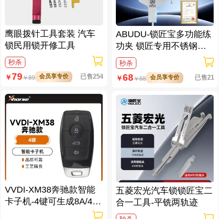
鹰眼拨针工具套装 汽车
ABUDU-锁匠宝多功能练
锁民用锁开修工具
功夹 锁匠专用不锈钢练
功夹 锁具架子
秒杀
秒杀
79
68
会员享专价
已售254
￥
会员享专价
已售21
￥
￥
89
￥
88
VVDI-XM38奔驰款智能
五菱宏光汽车锁锁匠宝二
卡子机-4键可生成8A/4D/
合一工具-平铣两轨迹
46/47/49/4A/MQB48/MQ