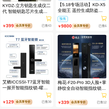
【5.18专场活动】KD-X5
KYDZ-立方钥匙生成仪二
全能王 遥控生成防盗匹
代 智能钥匙芯片生成与
配仪
数据处理仪/立方钥匙生
预售
成仪二代
399
9800
会员享专价
已售43
￥
会员享专价
已售6
￥
艾栖ICCSSI-T7蓝牙智能
梅花-F20-Pro 3D人脸+掌
一握开智能指纹锁-曜石
静纹全自动智能指纹锁
黑 多方式开锁 蓝牙智能
逗留抓拍 高清可视对讲
管理
129
339
会员享专价
已售30
￥
会员享专价
已售12
￥