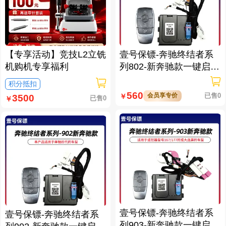
【专享活动】竞技L2立铣
壹号保镖-奔驰终结者系
机购机专享福利
列802-新奔驰款一键启动
免拆钥匙
积分抵扣
560
会员享专价
已售0
￥
3500
已售0
￥
壹号保镖-奔驰终结者系
壹号保镖-奔驰终结者系
列903-新奔驰款一键启动