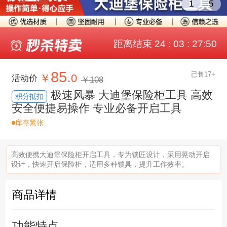
1
5
距离结束 24 : 03 : 27:49
85.
已售17+
￥
0
活动价
￥108
极速风暴 大迪堡保险柜工具 高效
积分抵扣
安全便捷易操作 专业必备开启工具
库存紧张
高效便携大迪堡保险柜开启工具，专为锁匠设计，采用晃动开启
设计，快速开启保险柜，适用多种锁具，提升工作效率。
商品详情
功能特点