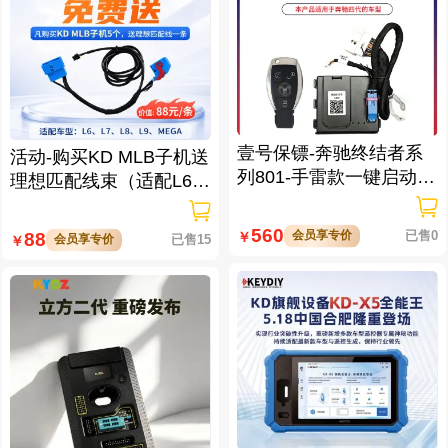
壹号保镖-奔驰终结者系
活动-购买KD MLB子机送
列801-手雷款一键启动免
理想匹配线束（适配L6/L
拆钥匙
7/L8/L9/MEGA车型）
560
会员享专价
已售0
88
￥
会员享专价
已售15
￥