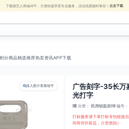
点击下载
下载锁艺人商城APP，方便快捷享受专业服务，活动优惠随时掌控！
积分商品
精选推荐
热卖
资讯
APP下载
广告刻字-35长万
移入图片查看细节
光打字
分类
：
民用钥匙胚
编号
：
打标服务请下单打标专拍链接后
间有些许延迟，介意慎拍）