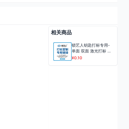
相关商品
锁艺人钥匙打标专用-
单面 双面 激光打标 厂
家定制
¥0.10