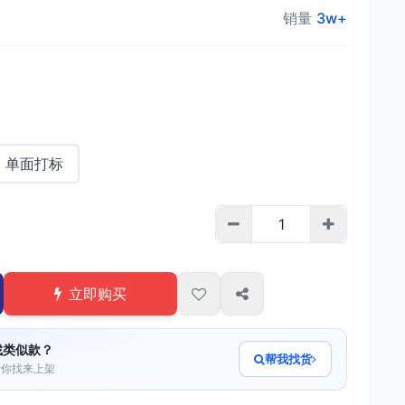
销量
3w+
单面打标
立即购买
找类似款？
帮我找货
帮你找来上架