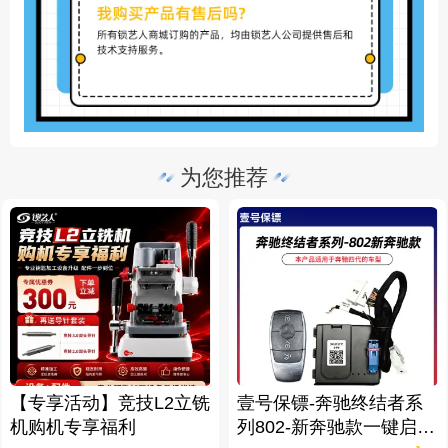
为您推荐
【专享活动】竞技L2立铣
壹号保镖-奔驰终结者系
机购机专享福利
列802-新奔驰款一键启动