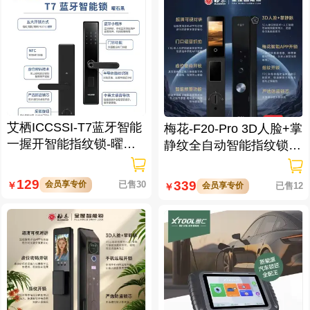
艾栖ICCSSI-T7蓝牙智能
梅花-F20-Pro 3D人脸+掌
一握开智能指纹锁-曜石
静纹全自动智能指纹锁
黑 多方式开锁 蓝牙智能
逗留抓拍 高清可视对讲
管理
129
339
会员享专价
已售30
￥
会员享专价
已售12
￥