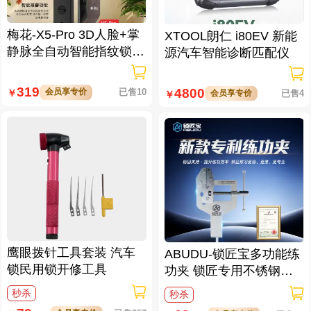
梅花-X5-Pro 3D人脸+掌
XTOOL朗仁 i80EV 新能
静脉全自动智能指纹锁
源汽车智能诊断匹配仪
大屏可视对讲 虚位密码
防窥视
319
4800
会员享专价
已售10
￥
会员享专价
已售4
￥
鹰眼拨针工具套装 汽车
ABUDU-锁匠宝多功能练
锁民用锁开修工具
功夹 锁匠专用不锈钢练
功夹 锁具架子
秒杀
秒杀