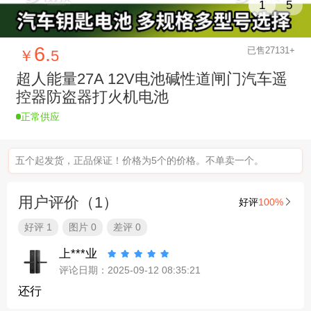
1
5
6.
已售27131+
￥
5
超人能量27A 12V电池碱性道闸门汽车遥
控器防盗器打火机电池
正常供应
五个起发货，正品保证！价格为5个的价格。不单卖一个。
用户评价（1）
好评
100%

好评 1
图片 0
差评 0
上***业





评论日期：2025-09-12 08:35:21
还行