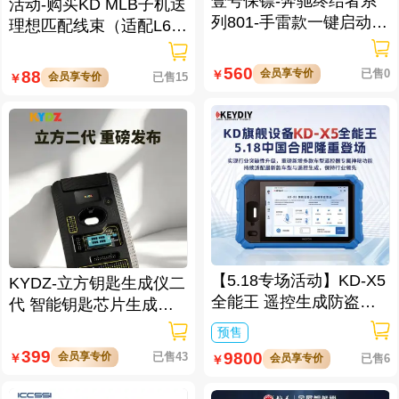
壹号保镖-奔驰终结者系
活动-购买KD MLB子机送
列801-手雷款一键启动免
理想匹配线束（适配L6/L
拆钥匙
7/L8/L9/MEGA车型）
560
会员享专价
已售0
88
￥
会员享专价
已售15
￥
【5.18专场活动】KD-X5
KYDZ-立方钥匙生成仪二
全能王 遥控生成防盗匹
代 智能钥匙芯片生成与
配仪
数据处理仪/立方钥匙生
预售
成仪二代
399
9800
会员享专价
已售43
￥
会员享专价
已售6
￥