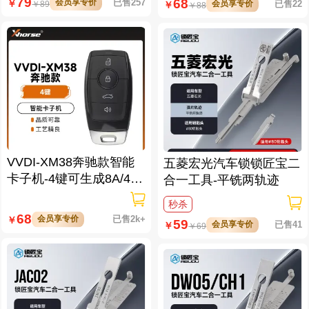
79
68
会员享专价
已售257
￥
会员享专价
已售22
￥
￥
89
￥
88
VVDI-XM38奔驰款智能
五菱宏光汽车锁锁匠宝二
卡子机-4键可生成8A/4D/
合一工具-平铣两轨迹
46/47/49/4A/MQB48/MQ
秒杀
B49等
68
会员享专价
已售2k+
￥
59
会员享专价
已售41
￥
￥
69