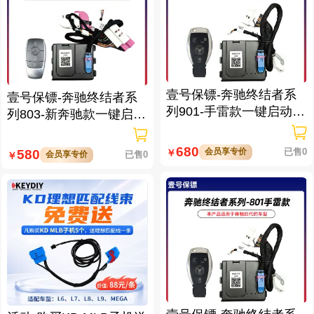
壹号保镖-奔驰终结者系
壹号保镖-奔驰终结者系
列901-手雷款一键启动带
列803-新奔驰款一键启动
门拉手感应
免拆钥匙
680
会员享专价
已售0
580
￥
会员享专价
已售0
￥