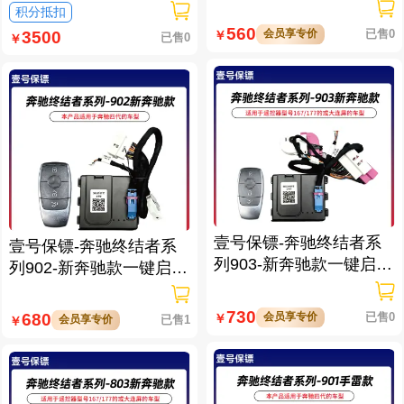
免拆钥匙
积分抵扣
560
会员享专价
已售0
￥
3500
已售0
￥
壹号保镖-奔驰终结者系
壹号保镖-奔驰终结者系
列903-新奔驰款一键启动
列902-新奔驰款一键启动
带门拉手感应
带门拉手感应
730
会员享专价
已售0
680
￥
会员享专价
已售1
￥