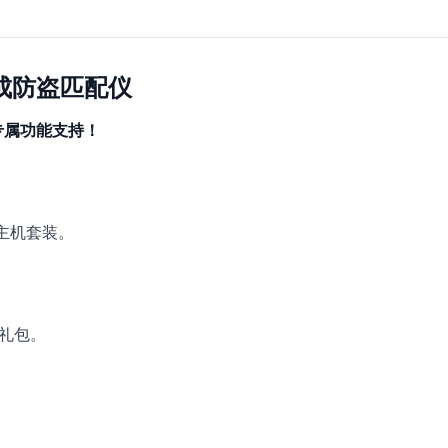
生成防盗匹配仪
专属功能支持！
5 主机套装。
机礼包。
。