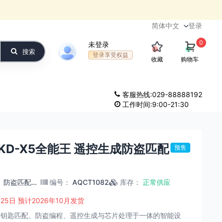
登录
0
未登录
搜索
登录享受权益
收藏
购物车
客服热线:029-88888192
工作时间:9:00-21:30
】KD-X5全能王 遥控生成防盗匹配
预售
：
防盗匹配仪/诊断仪
编号
：
AQCT1082
库存
：
正常供应
5日 预计2026年10月发货
是一款集钥匙匹配、防盗编程、遥控生成与芯片处理于一体的智能设