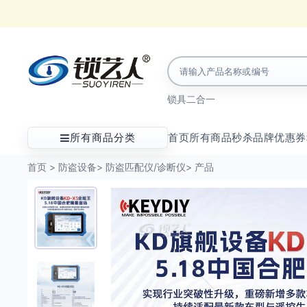
锁具
二合一
所有商品分类
首页
所有商品
秒杀
品牌
优惠券
首页
>
防盗设备
>
防盗匹配仪/诊断仪
>
产品