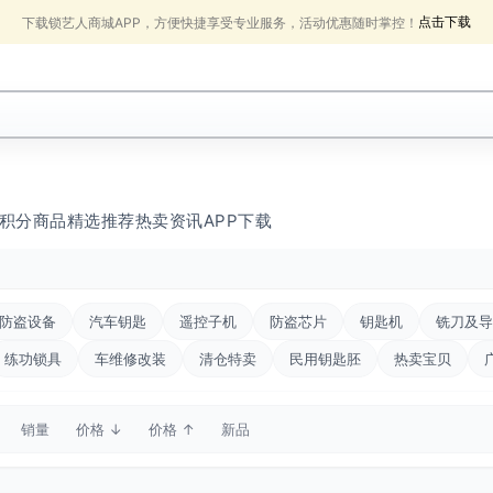
点击下载
下载锁艺人商城APP，方便快捷享受专业服务，活动优惠随时掌控！
积分商品
精选推荐
热卖
资讯
APP下载
防盗设备
汽车钥匙
遥控子机
防盗芯片
钥匙机
铣刀及导
练功锁具
车维修改装
清仓特卖
民用钥匙胚
热卖宝贝
销量
价格 ↓
价格 ↑
新品