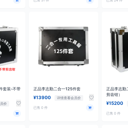
已售 51 件
已售 24 件
件套装-不带
正品李志勤二合一125件套
正品李志勤
剪齿钳）
¥13900
详情查看会员价
¥15200
员价
已售 0 件
已售 0 件