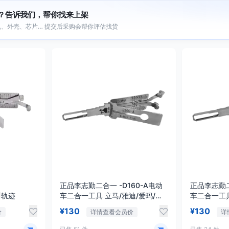
？告诉我们，帮你找来上架
、外壳、芯片… 提交后采购会帮你评估找货
正品李志勤二合一 -D160-A电动
正品李志勤二
两轨迹
车二合一工具 立马/雅迪/爱玛/台
车二合一工
铃/小刀
¥130
¥130
价
详情查看会员价
详