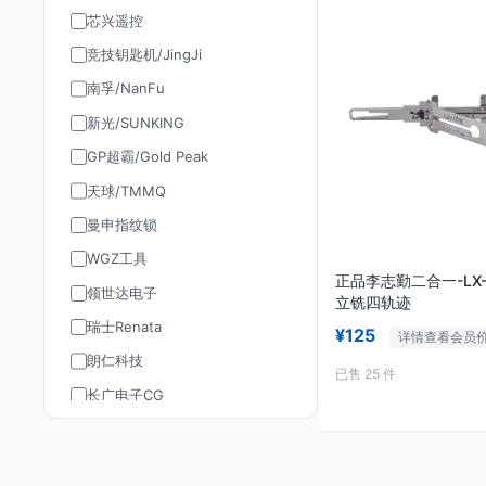
芯兴遥控
竞技钥匙机/JingJi
南孚/NanFu
新光/SUNKING
GP超霸/Gold Peak
天球/TMMQ
曼申指纹锁
WGZ工具
正品李志勤二合一-LX-
领世达电子
立铣四轨迹
瑞士Renata
¥125
详情查看会员
朗仁科技
已售 25 件
长广电子CG
道通AUTEL
TY90/孚远通用