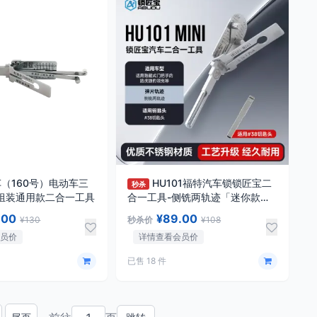
（160号）电动车三
HU101福特汽车锁锁匠宝二
秒杀
组装通用款二合一工具
合一工具-侧铣两轨迹「迷你款」
适用隐藏式门把手的路虎捷豹领克
.00
¥89.00
¥130
秒杀价
¥108
等
会员价
详情查看会员价
已售 18 件