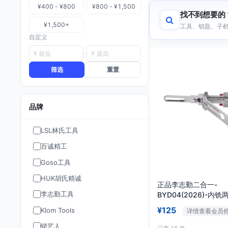
¥400 - ¥800
¥800 - ¥1,500
找不到想要的
¥1,500+
工具、钥匙、子机
自定义
¥
¥
筛选
重置
品牌
LSL林氏工具
百诚精工
Goso工具
HUK胡氏精诚
正品李志勤二合一-
李志勤工具
BYD04(2026)-内铣
¥125
Klom Tools
详情查看会员
锁艺人