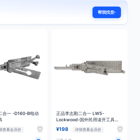
帮我找货
合一 -D160-B电动
正品李志勤二合一 LW5-
具
Lockwood-国外民用读开工具
【澳洲】
¥198
情查看会员价
详情查看会员价