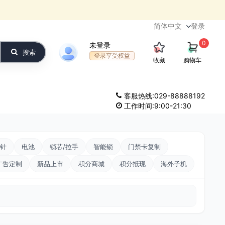
登录
0
未登录
搜索
登录享受权益
收藏
购物车
客服热线:029-88888192
工作时间:9:00-21:30
针
电池
锁芯/拉手
智能锁
门禁卡复制
广告定制
新品上市
积分商城
积分抵现
海外子机