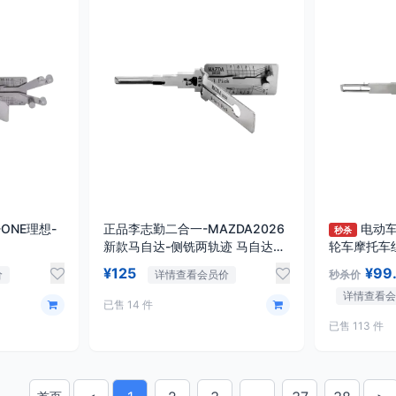
ONE理想-
正品李志勤二合一-MAZDA2026
电动车
秒杀
新款马自达-侧铣两轨迹 马自达
轮车摩托车
EZ6/60奇瑞捷途
¥125
¥99
价
详情查看会员价
秒杀价
详情查看
已售 14 件
已售 113 件