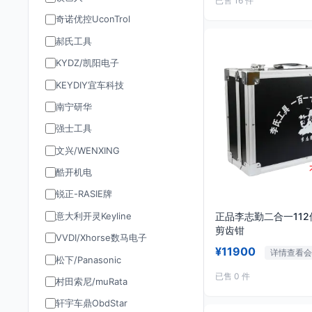
已售 16 件
奇诺优控UconTrol
郝氏工具
KYDZ/凯阳电子
KEYDIY宜车科技
南宁研华
强士工具
文兴/WENXING
酷开机电
锐正-RASIE牌
意大利开灵Keyline
正品李志勤二合一112
剪齿钳
VVDI/Xhorse数马电子
¥11900
详情查看会
松下/Panasonic
已售 0 件
村田索尼/muRata
轩宇车鼎ObdStar