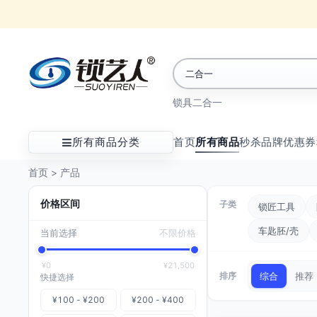
锁具
二合一
所有商品分类
首页
所有商品
秒杀
品牌
优惠券
首页
>
产品
价格区间
子类
锁匠工具
车匙胚/壳
当前选择
不限价格
¥0
¥21,500
排序
综合
推荐
快捷选择
¥100 - ¥200
¥200 - ¥400