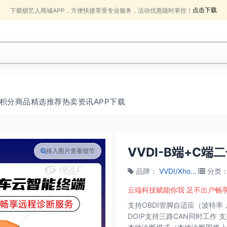
点击下载
下载锁艺人商城APP，方便快捷享受专业服务，活动优惠随时掌控！
积分商品
精选推荐
热卖
资讯
APP下载
VVDI-B端+C端二
移入图片查看细节
品牌
：
VVDI/Xhorse数马电子
分类
云端科技赋能你我 足不出户畅
支持OBDI管脚自适应（波特率，
DOIP支持三路CAN同时工作 