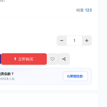
线）
销量
123
立即购买
找类似款？
帮我找货
帮你找来上架