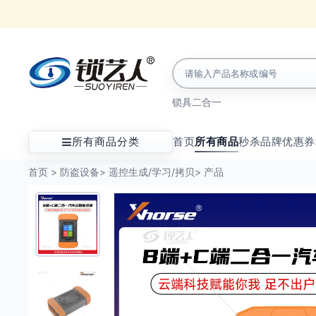
锁具
二合一
所有商品分类
首页
所有商品
秒杀
品牌
优惠券
首页
>
防盗设备
>
遥控生成/学习/拷贝
>
产品