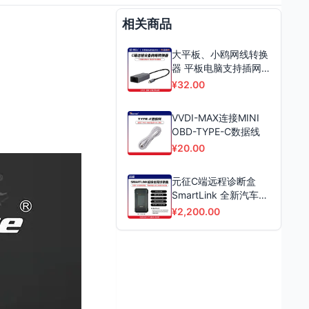
相关商品
大平板、小鸥网线转换
器 平板电脑支持插网
线 C端远程稳定可靠
¥32.00
VVDI-MAX连接MINI
OBD-TYPE-C数据线
¥20.00
元征C端远程诊断盒
SmartLink 全新汽车故
障快速诊断方案 支持C
¥2,200.00
端B端