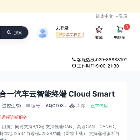
登录
0
未登录
搜索
登录享受权益
收藏
购物车
客服热线:029-88888192
工作时间:9:00-21:30
合一汽车云智能终端 Cloud Smart
：
遥控生成/学习/拷贝
编号
：
AQCT0394
库存
：
正常供应
享远程诊断服务
阻抗）同时支持B/C端 支持低速CAN、高速CAN、CANFD、
支持本地J2534与远程J2534功能（即将上线） 支持远程诊断与