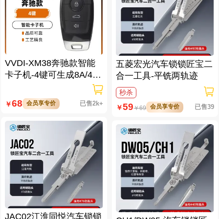
VVDI-XM38奔驰款智能
五菱宏光汽车锁锁匠宝二
卡子机-4键可生成8A/4D/
合一工具-平铣两轨迹
46/47/49/4A/MQB48/MQ
秒杀
B49等
68
会员享专价
已售2k+
￥
59
会员享专价
已售39
￥
￥
69
JAC02江淮同悦汽车锁锁