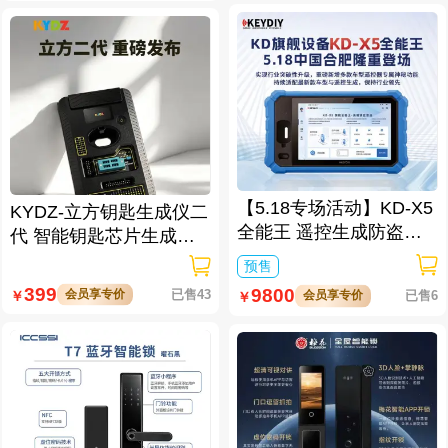
【5.18专场活动】KD-X5
KYDZ-立方钥匙生成仪二
全能王 遥控生成防盗匹
代 智能钥匙芯片生成与
配仪
数据处理仪/立方钥匙生
预售
成仪二代
399
9800
会员享专价
已售43
￥
会员享专价
已售6
￥