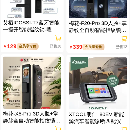
艾栖ICCSSI-T7蓝牙智能
梅花-F20-Pro 3D人脸+掌
一握开智能指纹锁-曜石
静纹全自动智能指纹锁
黑 多方式开锁 蓝牙智能
逗留抓拍 高清可视对讲
管理
129
339
会员享专价
已售30
￥
会员享专价
已售12
￥
梅花-X5-Pro 3D人脸+掌
XTOOL朗仁 i80EV 新能
静脉全自动智能指纹锁
源汽车智能诊断匹配仪
大屏可视对讲 虚位密码