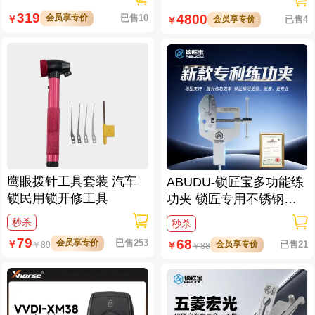
防窥视
319
4800
会员享专价
已售10
￥
会员享专价
已售4
￥
鹰眼拨针工具套装 汽车
ABUDU-锁匠宝多功能练
锁民用锁开修工具
功夹 锁匠专用不锈钢练
功夹 锁具架子
秒杀
秒杀
79
68
会员享专价
已售253
￥
会员享专价
已售21
￥
￥
89
￥
88