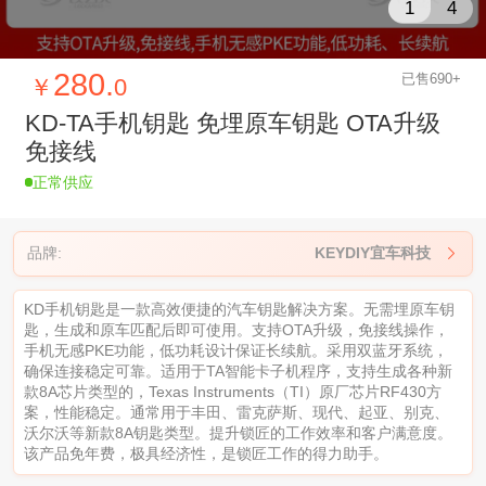
1
4
280.
已售690+
￥
0
KD-TA手机钥匙 免埋原车钥匙 OTA升级
免接线
正常供应
品牌:
KEYDIY宜车科技

KD手机钥匙是一款高效便捷的汽车钥匙解决方案。无需埋原车钥
匙，生成和原车匹配后即可使用。支持OTA升级，免接线操作，
手机无感PKE功能，低功耗设计保证长续航。采用双蓝牙系统，
确保连接稳定可靠。适用于TA智能卡子机程序，支持生成各种新
款8A芯片类型的，Texas Instruments（TI）原厂芯片RF430方
案，性能稳定。通常用于丰田、雷克萨斯、现代、起亚、别克、
沃尔沃等新款8A钥匙类型。提升锁匠的工作效率和客户满意度。
该产品免年费，极具经济性，是锁匠工作的得力助手。