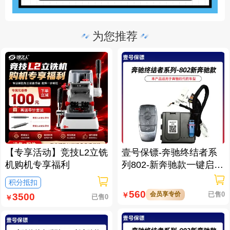
为您推荐
【专享活动】竞技L2立铣
壹号保镖-奔驰终结者系
机购机专享福利
列802-新奔驰款一键启动
免拆钥匙
积分抵扣
560
会员享专价
已售0
￥
3500
已售0
￥