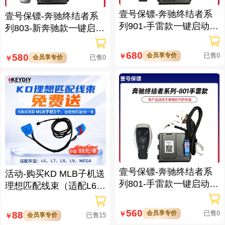
壹号保镖-奔驰终结者系
壹号保镖-奔驰终结者系
列901-手雷款一键启动带
列803-新奔驰款一键启动
门拉手感应
免拆钥匙
680
会员享专价
已售0
580
￥
会员享专价
已售0
￥
壹号保镖-奔驰终结者系
活动-购买KD MLB子机送
列801-手雷款一键启动免
理想匹配线束（适配L6/L
拆钥匙
7/L8/L9/MEGA车型）
560
会员享专价
已售0
88
￥
会员享专价
已售15
￥