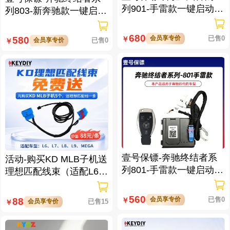
列901-手雷款一键启动带
列803-新奔驰款一键启动
门拉手感应
免拆钥匙
680
会员享专价
已售0
580
￥
会员享专价
已售0
￥
壹号保镖-奔驰终结者系
活动-购买KD MLB子机送
列801-手雷款一键启动免
理想匹配线束（适配L6/L
拆钥匙
7/L8/L9/MEGA车型）
560
会员享专价
已售0
88
￥
会员享专价
已售15
￥