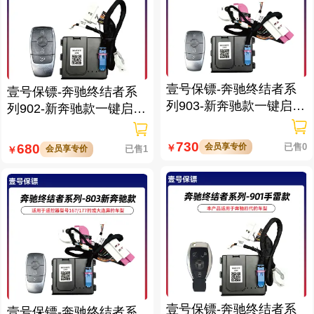
壹号保镖-奔驰终结者系
壹号保镖-奔驰终结者系
列903-新奔驰款一键启动
列902-新奔驰款一键启动
带门拉手感应
带门拉手感应
730
会员享专价
已售0
680
￥
会员享专价
已售1
￥
壹号保镖-奔驰终结者系
壹号保镖-奔驰终结者系