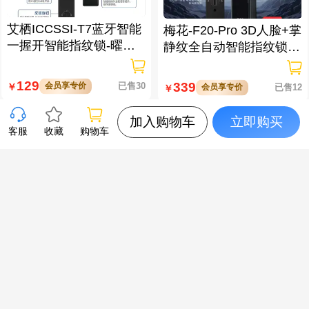
艾栖ICCSSI-T7蓝牙智能
梅花-F20-Pro 3D人脸+掌
一握开智能指纹锁-曜石
静纹全自动智能指纹锁
黑 多方式开锁 蓝牙智能
逗留抓拍 高清可视对讲
管理
129
339
会员享专价
已售30
￥
会员享专价
已售12
￥
加入购物车
立即购买
客服
收藏
购物车
梅花-X5-Pro 3D人脸+掌
XTOOL朗仁 i80EV 新能
静脉全自动智能指纹锁
源汽车智能诊断匹配仪
大屏可视对讲 虚位密码
防窥视
319
4800
会员享专价
已售10
￥
会员享专价
已售4
￥