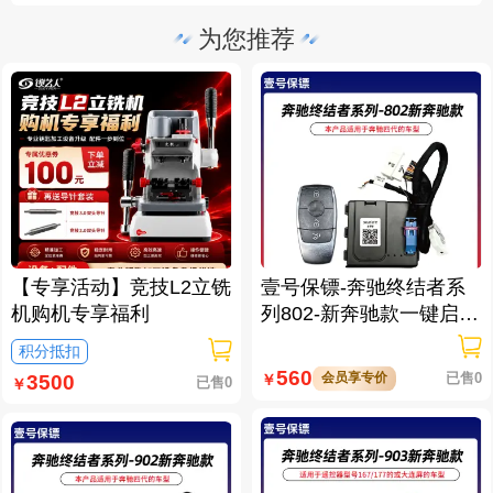
为您推荐
【专享活动】竞技L2立铣
壹号保镖-奔驰终结者系
机购机专享福利
列802-新奔驰款一键启动
免拆钥匙
积分抵扣
560
会员享专价
已售0
￥
3500
已售0
￥