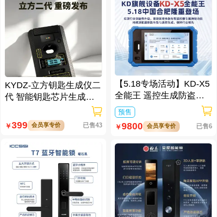
【5.18专场活动】KD-X5
KYDZ-立方钥匙生成仪二
全能王 遥控生成防盗匹
代 智能钥匙芯片生成与
配仪
数据处理仪/立方钥匙生
预售
成仪二代
399
9800
会员享专价
已售43
￥
会员享专价
已售6
￥