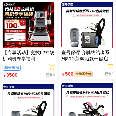
【专享活动】竞技L2立铣
壹号保镖-奔驰终结者系
机购机专享福利
列802-新奔驰款一键启动
免拆钥匙
积分抵扣
560
会员享专价
已售0
￥
3500
已售0
￥