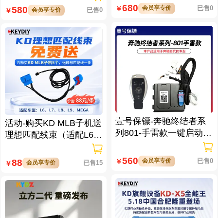
680
会员享专价
已售0
580
￥
会员享专价
已售0
￥
壹号保镖-奔驰终结者系
活动-购买KD MLB子机送
列801-手雷款一键启动免
理想匹配线束（适配L6/L
拆钥匙
7/L8/L9/MEGA车型）
560
会员享专价
已售0
88
￥
会员享专价
已售15
￥