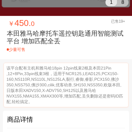
1
8
450.
已售19+
￥
0
本田雅马哈摩托车遥控钥匙通用智能测试
平台 增加匹配全丢
少量可售
该平台配有主机和雅马哈18pin 12pin线束2根及本田21Pin
,12+8Pin,33pin线束3根，适用于NCR125,LEAD125,PCX150-
160,NS110R,NS110L,NS125LA,裂行,睿御,睿影,PCX150,佛沙
350,NSS750,佛沙300,cilik,优客幼兽,SH150,NSS350,欧版本田,
日版本田XADV150,X-ADV750,SH125以及雅马哈
NVX155,NMA155,XMAX300等,增加匹配,丢失删除还是密码ID匹
配,轻松搞定。
商品详情