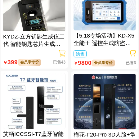
【5.18专场活动】KD-X5
KYDZ-立方钥匙生成仪二
全能王 遥控生成防盗匹
代 智能钥匙芯片生成与
配仪
数据处理仪/立方钥匙生
预售
成仪二代
399
9800
会员享专价
已售43
￥
会员享专价
已售6
￥
艾栖ICCSSI-T7蓝牙智能
梅花-F20-Pro 3D人脸+掌