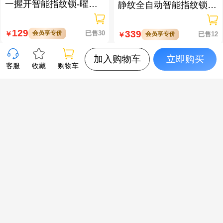
一握开智能指纹锁-曜石
静纹全自动智能指纹锁
黑 多方式开锁 蓝牙智能
逗留抓拍 高清可视对讲
管理
129
339
会员享专价
已售30
￥
会员享专价
已售12
￥
加入购物车
立即购买
客服
收藏
购物车
梅花-X5-Pro 3D人脸+掌
XTOOL朗仁 i80EV 新能
静脉全自动智能指纹锁
源汽车智能诊断匹配仪
大屏可视对讲 虚位密码
防窥视
319
4800
会员享专价
已售10
￥
会员享专价
已售4
￥