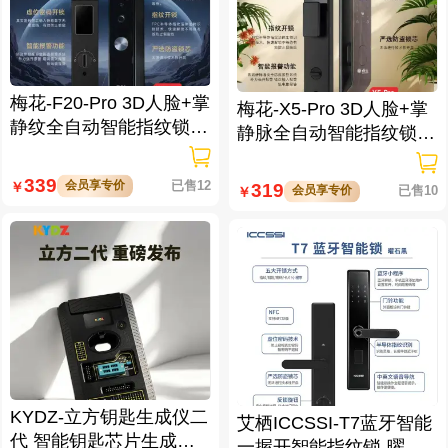
列902-新奔驰款一键启动
列901-手雷款一键启动带
带门拉手感应
门拉手感应
680
680
会员享专价
已售1
会员享专价
已售0
￥
￥
壹号保镖-奔驰终结者系
壹号保镖-奔驰终结者系
列803-新奔驰款一键启动
列801-手雷款一键启动免
免拆钥匙
拆钥匙
580
560
会员享专价
已售0
会员享专价
已售0
￥
￥