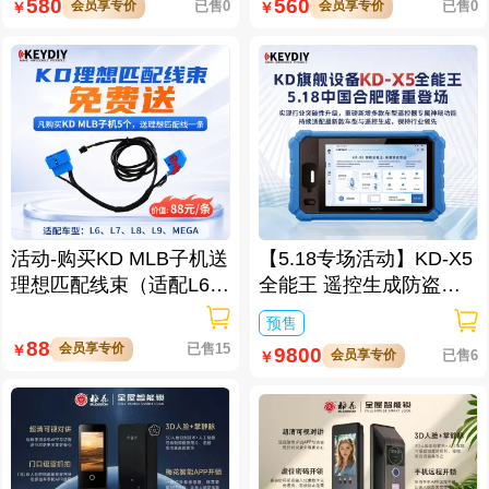
壹号保镖-奔驰终结者系
壹号保镖-奔驰终结者系
列802-新奔驰款一键启动
列903-新奔驰款一键启动
免拆钥匙
带门拉手感应
560
730
会员享专价
已售0
会员享专价
已售0
￥
￥
壹号保镖-奔驰终结者系
壹号保镖-奔驰终结者系