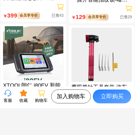
活动-购买KD MLB子机送
【5.18专场活动】KD-X5
理想匹配线束（适配L6/L
全能王 遥控生成防盗匹
7/L8/L9/MEGA车型）
配仪
预售
88
会员享专价
已售15
￥
9800
会员享专价
已售6
￥
加入购物车
立即购买
客服
收藏
购物车