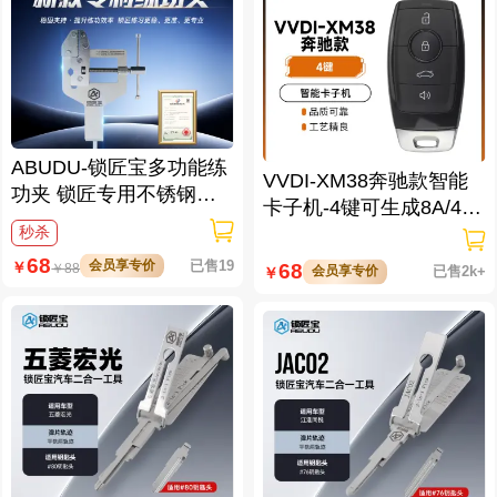
ABUDU-锁匠宝多功能练
VVDI-XM38奔驰款智能
功夹 锁匠专用不锈钢练
卡子机-4键可生成8A/4D/
功夹 锁具架子
46/47/49/4A/MQB48/MQ
秒杀
B49等
68
会员享专价
已售19
￥
68
￥
88
会员享专价
已售2k+
￥