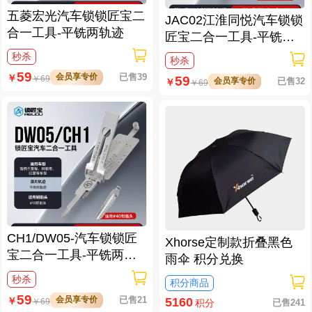
五菱宏光汽车锁锁匠宝二
JAC02江淮同悦汽车锁锁
合一工具-平铣两轨迹
匠宝二合一工具-平铣两
轨迹
秒杀
秒杀
59
会员享专价
已售39
￥
59
￥
69
会员享专价
已售32
￥
￥
69
CH1/DW05-汽车锁锁匠
Xhorse定制款折叠黑色
宝二合一工具-平铣两轨
雨伞 积分兑换
迹 适用雪佛兰/景程/科帕
秒杀
积分商品
奇/哈雷
59
会员享专价
已售21
￥
5160
￥
69
已售241
积分