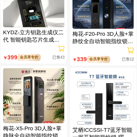
KYDZ-立方钥匙生成仪二
梅花-F20-Pro 3D人脸+掌
代 智能钥匙芯片生成与
静纹全自动智能指纹锁
数据处理仪/立方钥匙生
逗留抓拍 高清可视对讲
成仪二代
399
会员享专价
已售43
￥
339
会员享专价
已售12
￥
梅花-X5-Pro 3D人脸+掌
艾栖ICCSSI-T7蓝牙智能
静脉全自动智能指纹锁