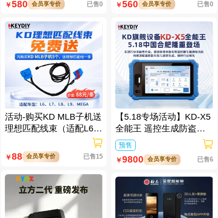
580
560
会员享专价
已售0
会员享专价
已售0
￥
￥
活动-购买KD MLB子机送
【5.18专场活动】KD-X5
理想匹配线束（适配L6/L
全能王 遥控生成防盗匹
7/L8/L9/MEGA车型）
配仪
预售
88
会员享专价
已售15
￥
9800
会员享专价
已售6
￥