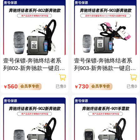
壹号保镖-奔驰终结者系
壹号保镖-奔驰终结者系
列802-新奔驰款一键启动
列903-新奔驰款一键启动
免拆钥匙
带门拉手感应
560
730
会员享专价
已售0
会员享专价
已售0
￥
￥