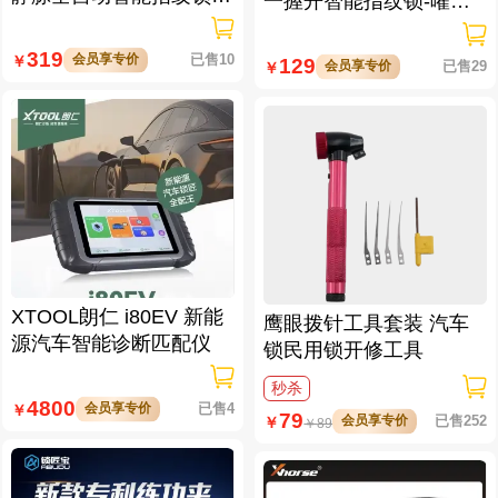
一握开智能指纹锁-曜石
大屏可视对讲 虚位密码
黑 多方式开锁 蓝牙智能
防窥视
管理
319
会员享专价
已售10
￥
129
会员享专价
已售29
￥
XTOOL朗仁 i80EV 新能
鹰眼拨针工具套装 汽车
源汽车智能诊断匹配仪
锁民用锁开修工具
秒杀
4800
会员享专价
已售4
￥
79
会员享专价
已售252
￥
￥
89