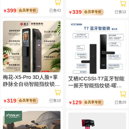
数据处理仪/立方钥匙生
逗留抓拍 高清可视对讲
成仪二代
399
会员享专价
已售43
￥
339
会员享专价
已售12
￥
梅花-X5-Pro 3D人脸+掌
艾栖ICCSSI-T7蓝牙智能
静脉全自动智能指纹锁
一握开智能指纹锁-曜石
大屏可视对讲 虚位密码
黑 多方式开锁 蓝牙智能
防窥视
管理
319
会员享专价
已售10
￥
129
会员享专价
已售29
￥