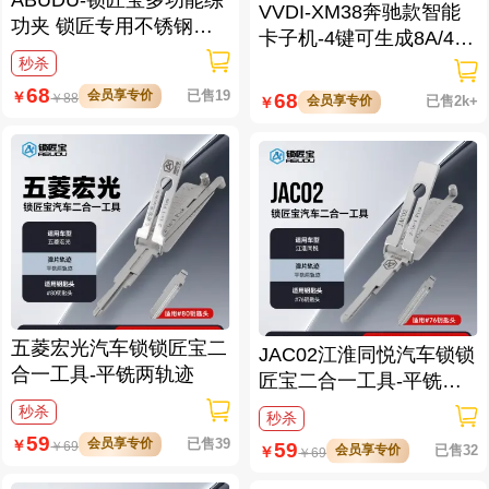
VVDI-XM38奔驰款智能
功夹 锁匠专用不锈钢练
卡子机-4键可生成8A/4D/
功夹 锁具架子
46/47/49/4A/MQB48/MQ
秒杀
B49等
68
会员享专价
已售19
￥
68
￥
88
会员享专价
已售2k+
￥
五菱宏光汽车锁锁匠宝二
JAC02江淮同悦汽车锁锁
合一工具-平铣两轨迹
匠宝二合一工具-平铣两
轨迹
秒杀
秒杀
59
会员享专价
已售39
￥
59
￥
69
会员享专价
已售32
￥
￥
69