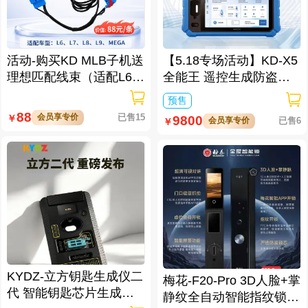
活动-购买KD MLB子机送
【5.18专场活动】KD-X5
理想匹配线束（适配L6/L
全能王 遥控生成防盗匹
7/L8/L9/MEGA车型）
配仪
预售
88
会员享专价
已售15
￥
9800
会员享专价
已售6
￥
KYDZ-立方钥匙生成仪二
梅花-F20-Pro 3D人脸+掌
代 智能钥匙芯片生成与
静纹全自动智能指纹锁