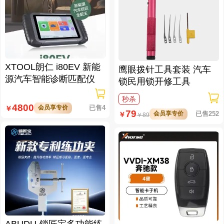
XTOOL朗仁 i80EV 新能
鹰眼拨针工具套装 汽车
源汽车智能诊断匹配仪
锁民用锁开修工具
秒杀
4800
会员享专价
已售4
￥
79
会员享专价
已售252
￥
￥
89
ABUDU-锁匠宝多功能练