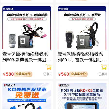
壹号保镖-奔驰终结者系
壹号保镖-奔驰终结者系
列803-新奔驰款一键启动
列801-手雷款一键启动免
免拆钥匙
拆钥匙
580
560
会员享专价
已售0
会员享专价
已售0
￥
￥