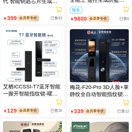
代 智能钥匙芯片生成与
配仪
数据处理仪/立方钥匙生
预售
成仪二代
399
9800
会员享专价
已售43
￥
会员享专价
已售6
￥
艾栖ICCSSI-T7蓝牙智能
梅花-F20-Pro 3D人脸+掌
一握开智能指纹锁-曜石
静纹全自动智能指纹锁
黑 多方式开锁 蓝牙智能
逗留抓拍 高清可视对讲
管理
129
339
会员享专价
已售30
￥
会员享专价
已售12
￥