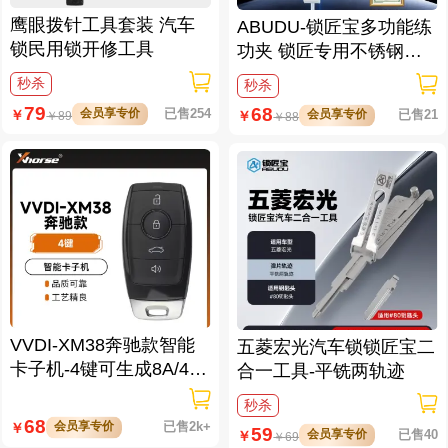
鹰眼拨针工具套装 汽车
ABUDU-锁匠宝多功能练
锁民用锁开修工具
功夹 锁匠专用不锈钢练
功夹 锁具架子
秒杀
秒杀
79
68
会员享专价
已售254
￥
会员享专价
已售21
￥
￥
89
￥
88
VVDI-XM38奔驰款智能
五菱宏光汽车锁锁匠宝二
卡子机-4键可生成8A/4D/
合一工具-平铣两轨迹
46/47/49/4A/MQB48/MQ
秒杀
B49等
68
会员享专价
已售2k+
￥
59
会员享专价
已售40
￥
￥
69