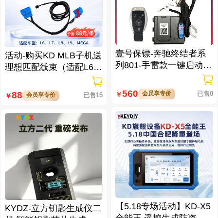
壹号保镖-奔驰终结者系
活动-购买KD MLB子机送
列801-手雷款一键启动免
理想匹配线束（适配L6/L
拆钥匙
7/L8/L9/MEGA车型）
560
会员享专价
已售0
88
￥
会员享专价
已售15
￥
【5.18专场活动】KD-X5
KYDZ-立方钥匙生成仪二
全能王 遥控生成防盗匹