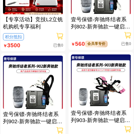
【专享活动】竞技L2立铣
壹号保镖-奔驰终结者系
机购机专享福利
列802-新奔驰款一键启动
免拆钥匙
积分抵扣
560
会员享专价
已售0
￥
3500
已售0
￥
壹号保镖-奔驰终结者系
壹号保镖-奔驰终结者系
列903-新奔驰款一键启动
列902-新奔驰款一键启动
带门拉手感应
带门拉手感应