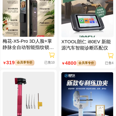
梅花-X5-Pro 3D人脸+掌
XTOOL朗仁 i80EV 新能
静脉全自动智能指纹锁
源汽车智能诊断匹配仪
大屏可视对讲 虚位密码
防窥视
319
4800
会员享专价
已售10
￥
会员享专价
已售4
￥