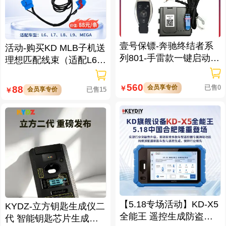
壹号保镖-奔驰终结者系
活动-购买KD MLB子机送
列801-手雷款一键启动免
理想匹配线束（适配L6/L
拆钥匙
7/L8/L9/MEGA车型）
560
会员享专价
已售0
88
￥
会员享专价
已售15
￥
【5.18专场活动】KD-X5
KYDZ-立方钥匙生成仪二
全能王 遥控生成防盗匹
代 智能钥匙芯片生成与