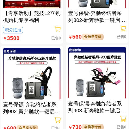
【专享活动】竞技L2立铣
壹号保镖-奔驰终结者系
机购机专享福利
列802-新奔驰款一键启动
免拆钥匙
积分抵扣
560
会员享专价
已售0
￥
3500
已售0
￥
壹号保镖-奔驰终结者系
壹号保镖-奔驰终结者系
列903-新奔驰款一键启动
列902-新奔驰款一键启动
带门拉手感应
带门拉手感应
730
会员享专价
已售0
680
￥
会员享专价
已售1
￥