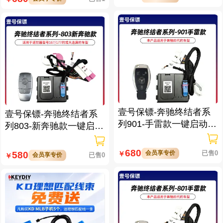
壹号保镖-奔驰终结者系
壹号保镖-奔驰终结者系
列901-手雷款一键启动带
列803-新奔驰款一键启动
门拉手感应
免拆钥匙
680
会员享专价
已售0
580
￥
会员享专价
已售0
￥