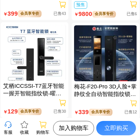
配仪
数据处理仪/立方钥匙生
预售
成仪二代
399
9800
会员享专价
已售43
￥
会员享专价
已售6
￥
艾栖ICCSSI-T7蓝牙智能
梅花-F20-Pro 3D人脸+掌
一握开智能指纹锁-曜石
静纹全自动智能指纹锁
黑 多方式开锁 蓝牙智能
逗留抓拍 高清可视对讲
管理
129
339
会员享专价
已售30
￥
会员享专价
已售12
￥
加入购物车
立即购买
客服
收藏
购物车