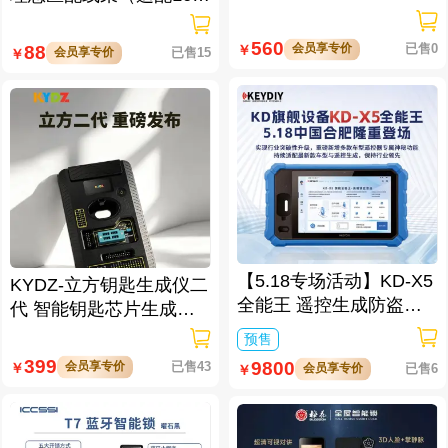
拆钥匙
7/L8/L9/MEGA车型）
560
会员享专价
已售0
88
￥
会员享专价
已售15
￥
【5.18专场活动】KD-X5
KYDZ-立方钥匙生成仪二
全能王 遥控生成防盗匹
代 智能钥匙芯片生成与
配仪
数据处理仪/立方钥匙生
预售
成仪二代
399
9800
会员享专价
已售43
￥
会员享专价
已售6
￥