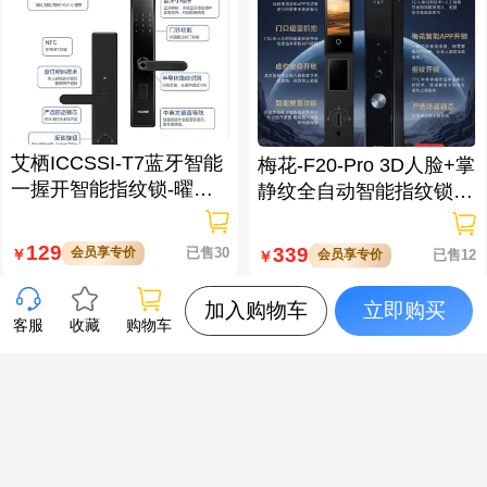
艾栖ICCSSI-T7蓝牙智能
梅花-F20-Pro 3D人脸+掌
一握开智能指纹锁-曜石
静纹全自动智能指纹锁
黑 多方式开锁 蓝牙智能
逗留抓拍 高清可视对讲
管理
129
339
会员享专价
已售30
￥
会员享专价
已售12
￥
加入购物车
立即购买
客服
收藏
购物车