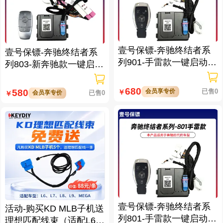
壹号保镖-奔驰终结者系
壹号保镖-奔驰终结者系
列901-手雷款一键启动带
列803-新奔驰款一键启动
门拉手感应
免拆钥匙
680
会员享专价
已售0
580
￥
会员享专价
已售0
￥
壹号保镖-奔驰终结者系
活动-购买KD MLB子机送
列801-手雷款一键启动免
理想匹配线束（适配L6/L