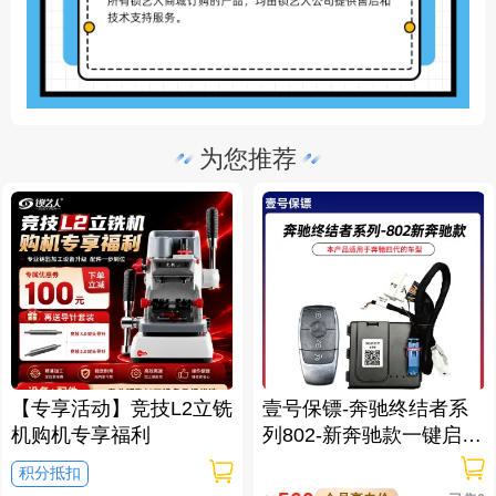
为您推荐
【专享活动】竞技L2立铣
壹号保镖-奔驰终结者系
机购机专享福利
列802-新奔驰款一键启动
免拆钥匙
积分抵扣