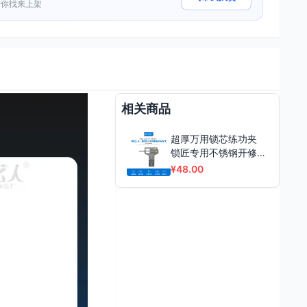
帮你找来上架
相关商品
超厚万用锁芯练功夹
锁匠专用不锈钢开修锁
练功夹
¥48.00