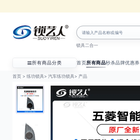
锁具
二合一
所有商品分类
首页
所有商品
秒杀
品牌
优惠券
首页
>
练功锁具
>
汽车练功锁具
>
产品