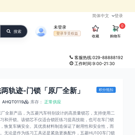
登录
0
未登录
搜索
登录享受权益
收藏
购物车
客服热线:029-88888192
工作时间:9:00-21:30
内铣两轨迹-门锁「原厂全新」
积分抵扣
：
AHQT0119
库存
：
正常供应
为原厂全新产品，为五菱汽车特别设计的高质量锁芯，支持使用二
习和开锁。该锁芯不仅适合锁匠练习提高技能，也可在车门锁
，恢复车辆安全。其优质材料制造保证了耐用性和安全性，而
。无论是作为练习工具还是紧急更换配件，五菱HU100车门锁