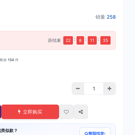
销量
258
:
:
:
距结束
22
8
11
34
剩余
154
件
立即购买
找类似款？
帮我找货