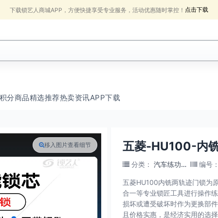
点击下载
下载锁艺人商城APP，方便快捷享受专业服务，活动优惠随时掌控！
积分商品
精选推荐
热卖
资讯
APP下载
五菱-HU100-
移入图片查看细节
分类
：
汽车练功锁具
编号
五菱HU100内铣两轨迹门锁
合一等专业锁匠工具进行操作练
损坏或遭受破坏时作为更换部件
且价格实惠，是经济实用的选择