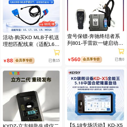
壹号保镖-奔驰终结者系
活动-购买KD MLB子机送
列801-手雷款一键启动免
理想匹配线束（适配L6/L
拆钥匙
7/L8/L9/MEGA车型）
560
会员享专价
已售0
88
￥
会员享专价
已售15
￥
【5.18专场活动】KD-X5
KYDZ-立方钥匙生成仪二