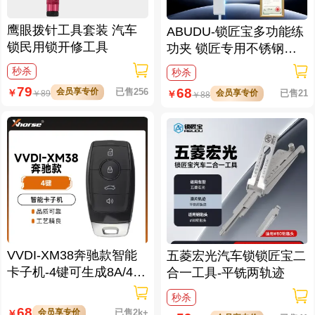
鹰眼拨针工具套装 汽车
ABUDU-锁匠宝多功能练
锁民用锁开修工具
功夹 锁匠专用不锈钢练
功夹 锁具架子
秒杀
秒杀
79
68
会员享专价
已售256
￥
会员享专价
已售21
￥
￥
89
￥
88
VVDI-XM38奔驰款智能
五菱宏光汽车锁锁匠宝二
卡子机-4键可生成8A/4D/
合一工具-平铣两轨迹
46/47/49/4A/MQB48/MQ
秒杀
B49等
68
会员享专价
已售2k+
￥