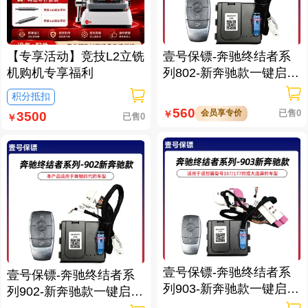
【专享活动】竞技L2立铣
壹号保镖-奔驰终结者系
机购机专享福利
列802-新奔驰款一键启动
免拆钥匙
积分抵扣
560
会员享专价
已售0
￥
3500
已售0
￥
壹号保镖-奔驰终结者系
壹号保镖-奔驰终结者系
列903-新奔驰款一键启动
列902-新奔驰款一键启动
带门拉手感应
带门拉手感应