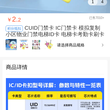
1
4
2.
已售7010+
￥
2
CUID门禁卡 IC门禁卡 模拟复制
积分抵扣
小区物业门禁电梯ID卡 电梯卡考勤卡刷卡
请选择商品规格

商品详情