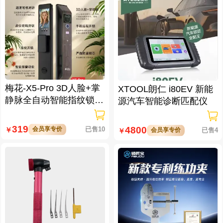
梅花-X5-Pro 3D人脸+掌
XTOOL朗仁 i80EV 新能
静脉全自动智能指纹锁
源汽车智能诊断匹配仪
大屏可视对讲 虚位密码
防窥视
319
4800
会员享专价
已售10
￥
会员享专价
已售4
￥