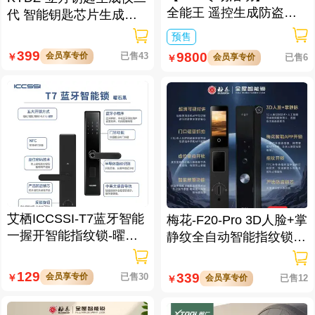
全能王 遥控生成防盗匹
代 智能钥匙芯片生成与
配仪
数据处理仪/立方钥匙生
预售
成仪二代
399
9800
会员享专价
已售43
￥
会员享专价
已售6
￥
艾栖ICCSSI-T7蓝牙智能
梅花-F20-Pro 3D人脸+掌
一握开智能指纹锁-曜石
静纹全自动智能指纹锁
黑 多方式开锁 蓝牙智能
逗留抓拍 高清可视对讲
管理
129
339
会员享专价
已售30
￥
会员享专价
已售12
￥