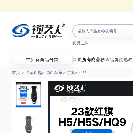
锁具
二合一
所有商品分类
首页
所有商品
秒杀
品牌
优惠券
首页
>
汽车钥匙
>
国产车系
>
红旗
>
产品