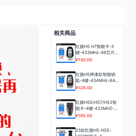
相关商品
红旗H5 H7智能卡-3
键-433MHz-46芯片-
原厂
¥130.00
红旗H5烤漆款智能钥
匙-4键-434MHz-8A
芯片
¥128.00
红旗HS5/HS7/HS3智
能卡-4键-433MHZ-
46芯片-带喇叭键-原厂
¥195.00
23款红旗H5-HS5-