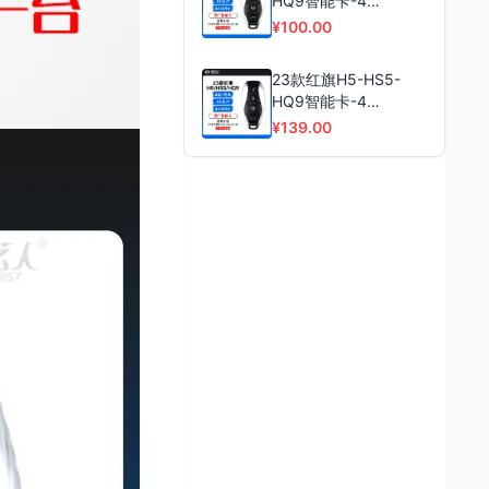
HQ9智能卡-4
键-433MHZ-46芯片-
¥100.00
原厂 寻车-轿车后备箱-
不含小钥匙
23款红旗H5-HS5-
HQ9智能卡-4
键-433MHZ-46芯片-
¥139.00
原厂 寻车-MPV后备
箱-不含小钥匙