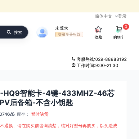
登录
0
未登录
搜索
登录享受权益
收藏
购物车
客服热线:029-88888192
工作时间:9:00-21:30
-HQ9智能卡-4键-433MHZ-46芯
MPV后备箱-不含小钥匙
0746
库存
：
暂时缺货
不退换、请在购买前咨询清楚，核对好型号再购买，以免造成