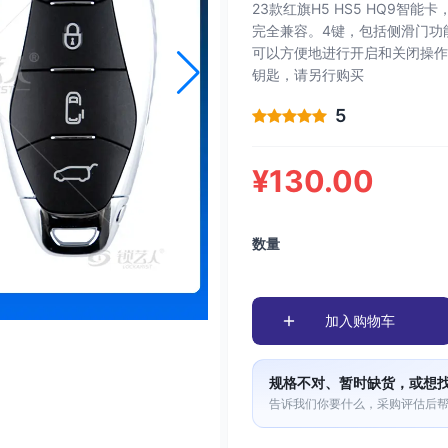
23款红旗H5 HS5 HQ9智
完全兼容。4键，包括侧滑门功能
可以方便地进行开启和关闭操作
钥匙，请另行购买
5
¥130.00
数量
加入购物车
规格不对、暂时缺货，或想
告诉我们你要什么，采购评估后