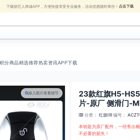
点击下载
下载锁艺人商城APP，方便快捷享受专业服务，活动优惠随时掌控！
积分商品
精选推荐
热卖
资讯
APP下载
23款红旗H5-HS5
移入图片查看细节
片-原厂 侧滑门-
分类
：
红旗
编号
：
ACZT
本钥匙为原厂配件，一经售出概
不必要的损失！