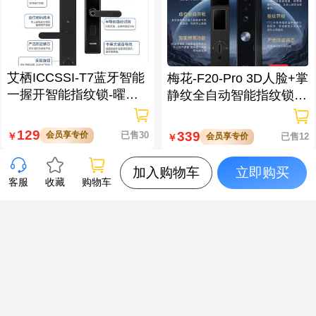
艾栖ICCSSI-T7蓝牙智能
梅花-F20-Pro 3D人脸+掌
一握开智能指纹锁-曜石
静纹全自动智能指纹锁
黑 多方式开锁 蓝牙智能
逗留抓拍 高清可视对讲
管理
129
339
会员享专价
已售30
￥
会员享专价
已售12
￥
加入购物车
立即购买
客服
收藏
购物车
梅花-X5-Pro 3D人脸+掌
XTOOL朗仁 i80EV 新能
静脉全自动智能指纹锁