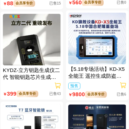
560
会员享专价
已售0
88
￥
会员享专价
已售15
￥
【5.18专场活动】KD-X5
KYDZ-立方钥匙生成仪二
全能王 遥控生成防盗匹
代 智能钥匙芯片生成与
配仪
数据处理仪/立方钥匙生
预售
成仪二代
399
9800
会员享专价
已售43
￥
会员享专价
已售6
￥