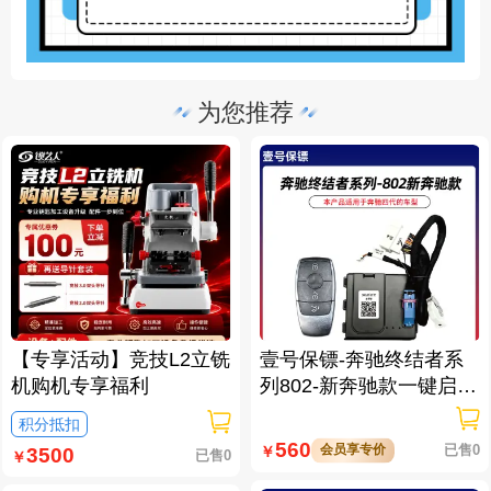
为您推荐
【专享活动】竞技L2立铣
壹号保镖-奔驰终结者系
机购机专享福利
列802-新奔驰款一键启动
免拆钥匙
积分抵扣
560
会员享专价
已售0
￥
3500
已售0
￥