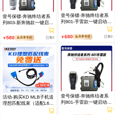
壹号保镖-奔驰终结者系
壹号保镖-奔驰终结者系
列901-手雷款一键启动带
列803-新奔驰款一键启动
门拉手感应
免拆钥匙
680
会员享专价
已售0
580
￥
会员享专价
已售0
￥
壹号保镖-奔驰终结者系
活动-购买KD MLB子机送
列801-手雷款一键启动免
理想匹配线束（适配L6/L
拆钥匙
7/L8/L9/MEGA车型）