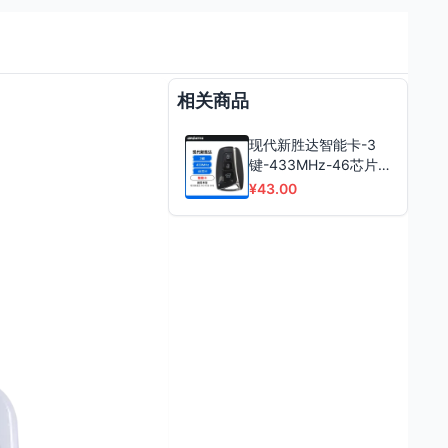
相关商品
现代新胜达智能卡-3
键-433MHz-46芯片
2W600 现代全新胜达
¥43.00
智能钥匙 新胜达智能
卡 带小钥匙 通用IX45