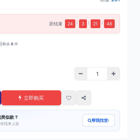
:
:
:
距结束
24
3
21
47
8
剩余
8
件
立即购买
找类似款？
帮我找货
帮你找来上架