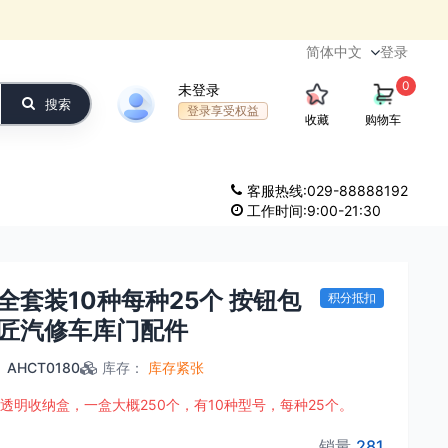
登录
0
未登录
搜索
登录享受权益
收藏
购物车
客服热线:029-88888192
工作时间:9:00-21:30
套装10种每种25个 按钮包
积分抵扣
匠汽修车库门配件
：
AHCT0180
库存
：
库存紧张
透明收纳盒，一盒大概250个，有10种型号，每种25个。
销量
281