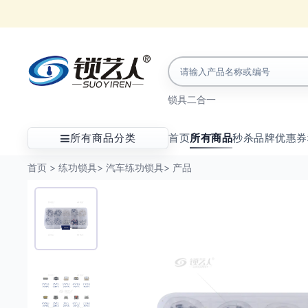
锁具
二合一
所有商品分类
首页
所有商品
秒杀
品牌
优惠券
首页
>
练功锁具
>
汽车练功锁具
>
产品