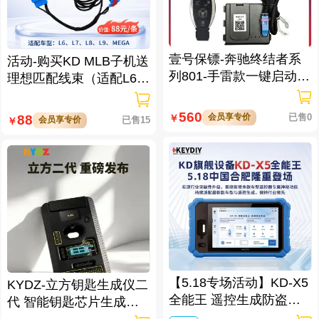
壹号保镖-奔驰终结者系
活动-购买KD MLB子机送
列801-手雷款一键启动免
理想匹配线束（适配L6/L
拆钥匙
7/L8/L9/MEGA车型）
560
会员享专价
已售0
88
￥
会员享专价
已售15
￥
【5.18专场活动】KD-X5
KYDZ-立方钥匙生成仪二
全能王 遥控生成防盗匹
代 智能钥匙芯片生成与
配仪