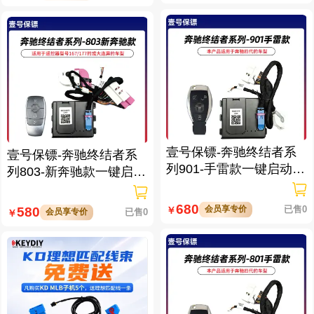
壹号保镖-奔驰终结者系
壹号保镖-奔驰终结者系
列901-手雷款一键启动带
列803-新奔驰款一键启动
门拉手感应
免拆钥匙
680
会员享专价
已售0
580
￥
会员享专价
已售0
￥