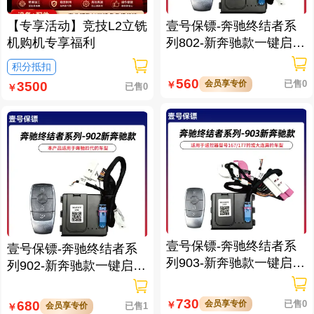
【专享活动】竞技L2立铣
壹号保镖-奔驰终结者系
机购机专享福利
列802-新奔驰款一键启动
免拆钥匙
积分抵扣
560
会员享专价
已售0
￥
3500
已售0
￥
壹号保镖-奔驰终结者系
壹号保镖-奔驰终结者系
列903-新奔驰款一键启动
列902-新奔驰款一键启动
带门拉手感应
带门拉手感应
730
会员享专价
已售0
680
￥
会员享专价
已售1
￥