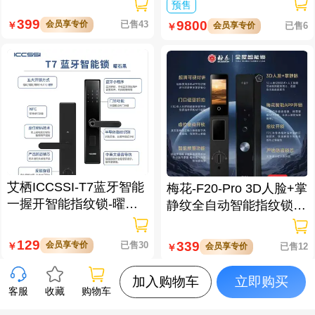
数据处理仪/立方钥匙生
预售
成仪二代
399
9800
会员享专价
已售43
￥
会员享专价
已售6
￥
艾栖ICCSSI-T7蓝牙智能
梅花-F20-Pro 3D人脸+掌
一握开智能指纹锁-曜石
静纹全自动智能指纹锁
黑 多方式开锁 蓝牙智能
逗留抓拍 高清可视对讲
管理
129
339
会员享专价
已售30
￥
会员享专价
已售12
￥
加入购物车
立即购买
客服
收藏
购物车