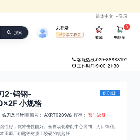
登录
0
未登录
搜索
登录享受权益
收藏
购物车
客服热线:029-88888192
工作时间:9:00-21:30
刀2-钨钢-
积分抵扣
40x2F 小规格
：
铣刀及导针
编号
：
AXRT0289
库存
：
暂时缺货
磨性好，抗冲击性能好。全自动化磨削中心磨制，刃口锋利。
本田原厂钥匙等材质比较硬的钥匙胚。