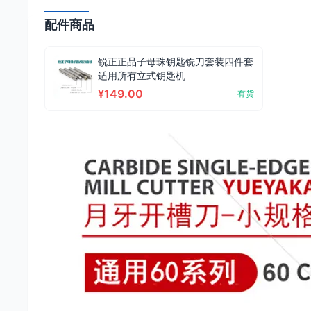
配件商品
锐正正品子母珠钥匙铣刀套装四件套
适用所有立式钥匙机
¥149.00
有货