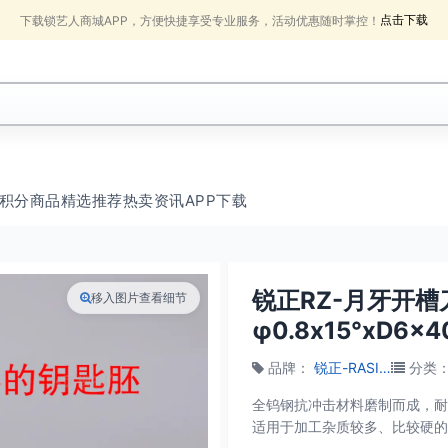
点击下载
下载锁艺人商城APP，方便快捷享受专业服务，活动优惠随时掌控！
积分商品
精选推荐
热卖
资讯
APP下载
锐正RZ-月牙开槽
移入图片查看细节
φ0.8x15°xD6x
品牌
：
锐正-RASIE牌
分类
全钨钢抗冲击材料磨制而成，耐
适用于加工杂质较多、比较硬的