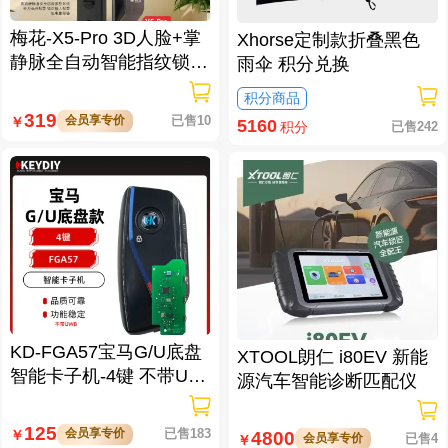
梅花-X5-Pro 3D人脸+掌
Xhorse定制款折叠黑色
静脉全自动智能指纹锁
雨伞 积分兑换
大屏可视对讲 虚位密码
积分商品
防窥视
319
会员享专价
已售10
￥
5160
已售242
积分
KD-FGA57宝马G/U底盘
XTOOL朗仁 i80EV 新能
智能卡子机-4键 不带UW
源汽车智能诊断匹配仪
B功能
125
会员享专价
已售183
￥
4800
会员享专价
已售4
￥