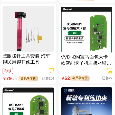
鹰眼拨针工具套装 汽车
VVDI-BM宝马面包大卡
锁民用锁开修工具
款智能卡子机主板-4键-
「PCB主板」
秒杀
62
79
会员享专价
已售27
会员享专价
已售254
￥
￥
￥
89