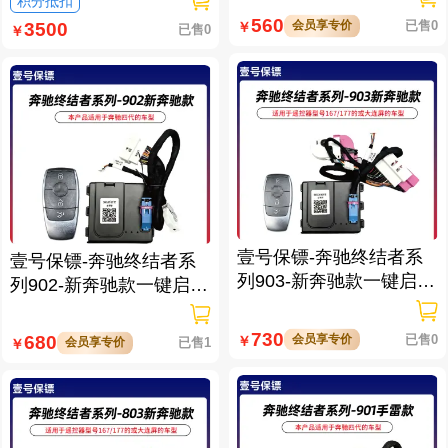
积分抵扣
560
会员享专价
已售0
￥
3500
已售0
￥
壹号保镖-奔驰终结者系
壹号保镖-奔驰终结者系
列903-新奔驰款一键启动
列902-新奔驰款一键启动
带门拉手感应
带门拉手感应
730
会员享专价
已售0
680
￥
会员享专价
已售1
￥