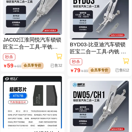
JAC02江淮同悦汽车锁锁
BYD03-比亚迪汽车锁锁
匠宝二合一工具-平铣两
匠宝二合一工具-内铣 适
轨迹
秒杀
用比亚迪汉/宋L/腾势/仰
秒杀
59
望/方程豹等
会员享专价
已售32
￥
￥
69
79
会员享专价
已售612
￥
￥
89