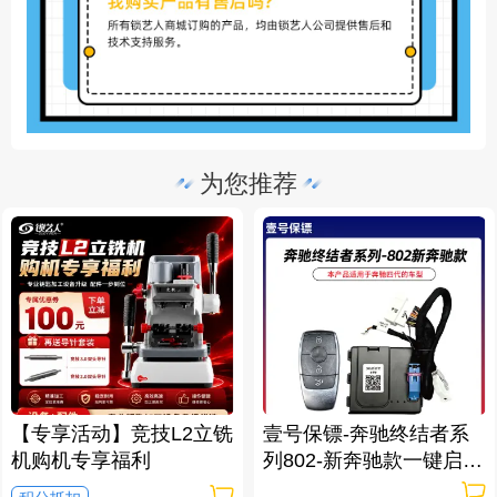
为您推荐
【专享活动】竞技L2立铣
壹号保镖-奔驰终结者系
机购机专享福利
列802-新奔驰款一键启动
免拆钥匙