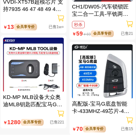
VVDI-XT57B超模芯片 支
CH1/DW05-汽车锁锁匠
持7935 46 47 48 49 4A
宝二合一工具-平铣两轨
MQB48（中文版）
迹 适用雪佛兰/景程/科帕
秒杀
13
会员享专价
已售1w+
￥
奇/哈雷
59
会员享专价
已售21
￥
￥
69
KD-MP MLB设备大众奥
高配版-宝马G底盘智能
迪MLB钥匙匹配宝马G底
卡-433MHZ-49芯片-4键-
盘适配器
黑色 喇叭键 【原厂95
1280
会员享专价
已售221
￥
新】
70
会员享专价
已售15
￥