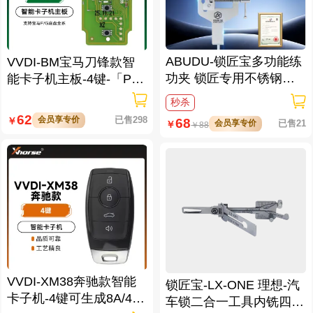
ABUDU-锁匠宝多功能练
VVDI-BM宝马刀锋款智
功夹 锁匠专用不锈钢练
能卡子机主板-4键-「PC
功夹 锁具架子
B主板」
秒杀
62
会员享专价
已售298
￥
68
会员享专价
已售21
￥
￥
88
VVDI-XM38奔驰款智能
锁匠宝-LX-ONE 理想-汽
卡子机-4键可生成8A/4D/
车锁二合一工具内铣四轨