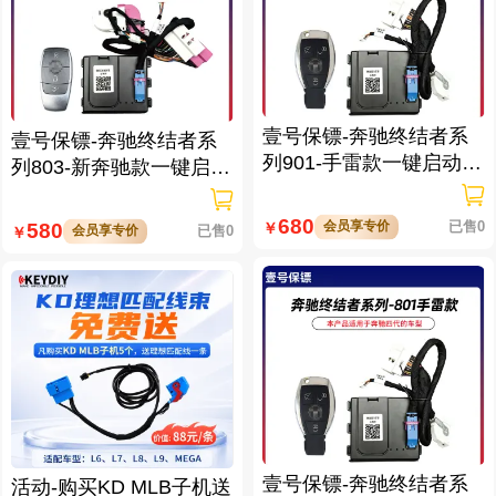
壹号保镖-奔驰终结者系
壹号保镖-奔驰终结者系
列901-手雷款一键启动带
列803-新奔驰款一键启动
门拉手感应
免拆钥匙
680
会员享专价
已售0
580
￥
会员享专价
已售0
￥
壹号保镖-奔驰终结者系
活动-购买KD MLB子机送