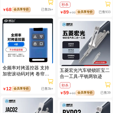
46/47/49/4A/MQB48/MQ
迹
秒杀
B49等
68
会员享专价
已售2k+
￥
89
会员享专价
已售933
￥
￥
99
全频率对拷遥控器 支持
五菱宏光汽车锁锁匠宝二
加密滚动码对拷 卷帘门/
合一工具-平铣两轨迹
伸缩门/道闸/平开门
秒杀
12
会员享专价
已售3k+
￥
59
会员享专价
已售39
￥
￥
69