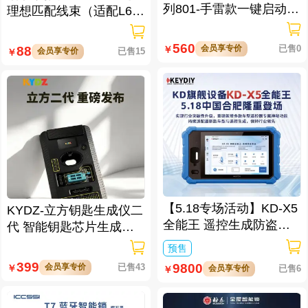
列801-手雷款一键启动免
理想匹配线束（适配L6/L
拆钥匙
7/L8/L9/MEGA车型）
560
会员享专价
已售0
88
￥
会员享专价
已售15
￥
【5.18专场活动】KD-X5
KYDZ-立方钥匙生成仪二
全能王 遥控生成防盗匹
代 智能钥匙芯片生成与
配仪
数据处理仪/立方钥匙生
预售
成仪二代
399
9800
会员享专价
已售43
￥
会员享专价
已售6
￥