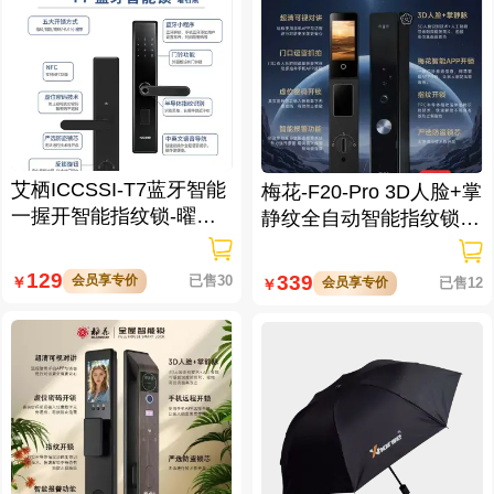
艾栖ICCSSI-T7蓝牙智能
梅花-F20-Pro 3D人脸+掌
一握开智能指纹锁-曜石
静纹全自动智能指纹锁
黑 多方式开锁 蓝牙智能
逗留抓拍 高清可视对讲
管理
129
339
会员享专价
已售30
￥
会员享专价
已售12
￥