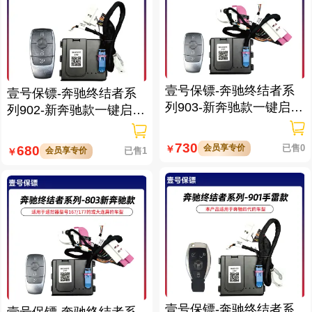
壹号保镖-奔驰终结者系
壹号保镖-奔驰终结者系
列903-新奔驰款一键启动
列902-新奔驰款一键启动
带门拉手感应
带门拉手感应
730
会员享专价
已售0
680
￥
会员享专价
已售1
￥
壹号保镖-奔驰终结者系
壹号保镖-奔驰终结者系