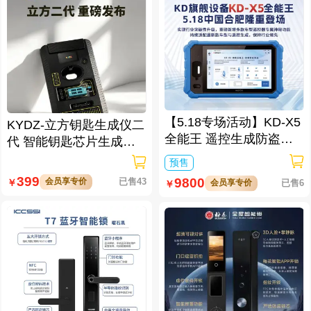
【5.18专场活动】KD-X5
KYDZ-立方钥匙生成仪二
全能王 遥控生成防盗匹
代 智能钥匙芯片生成与
配仪
数据处理仪/立方钥匙生
预售
成仪二代
399
9800
会员享专价
已售43
￥
会员享专价
已售6
￥