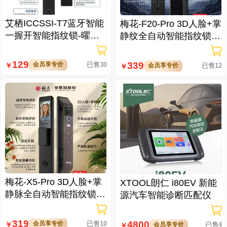
艾栖ICCSSI-T7蓝牙智能
梅花-F20-Pro 3D人脸+掌
一握开智能指纹锁-曜石
静纹全自动智能指纹锁
黑 多方式开锁 蓝牙智能
逗留抓拍 高清可视对讲
管理
129
339
会员享专价
已售30
￥
会员享专价
已售12
￥
梅花-X5-Pro 3D人脸+掌
XTOOL朗仁 i80EV 新能
静脉全自动智能指纹锁
源汽车智能诊断匹配仪
大屏可视对讲 虚位密码
防窥视
319
4800
会员享专价
已售10
￥
会员享专价
已售4
￥