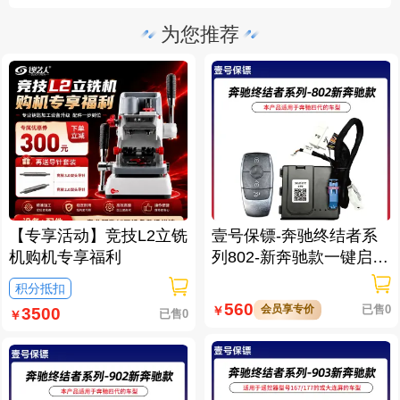
为您推荐
【专享活动】竞技L2立铣
壹号保镖-奔驰终结者系
机购机专享福利
列802-新奔驰款一键启动
免拆钥匙
积分抵扣
560
会员享专价
已售0
￥
3500
已售0
￥