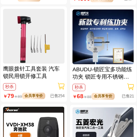
鹰眼拨针工具套装 汽车
ABUDU-锁匠宝多功能练
锁民用锁开修工具
功夹 锁匠专用不锈钢练
功夹 锁具架子
秒杀
秒杀
79
68
会员享专价
已售254
￥
会员享专价
已售21
￥
￥
89
￥
88