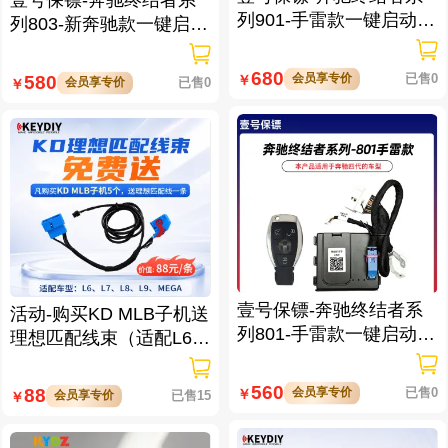
列901-手雷款一键启动带
列803-新奔驰款一键启动
门拉手感应
免拆钥匙
680
会员享专价
已售0
580
￥
会员享专价
已售0
￥
壹号保镖-奔驰终结者系
活动-购买KD MLB子机送
列801-手雷款一键启动免
理想匹配线束（适配L6/L
拆钥匙
7/L8/L9/MEGA车型）
560
会员享专价
已售0
88
￥
会员享专价
已售15
￥