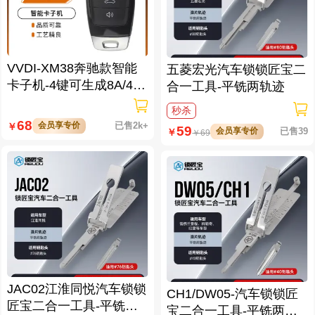
VVDI-XM38奔驰款智能
五菱宏光汽车锁锁匠宝二
卡子机-4键可生成8A/4D/
合一工具-平铣两轨迹
46/47/49/4A/MQB48/MQ
秒杀
B49等
68
会员享专价
已售2k+
￥
59
会员享专价
已售39
￥
￥
69
JAC02江淮同悦汽车锁锁
CH1/DW05-汽车锁锁匠
匠宝二合一工具-平铣两
宝二合一工具-平铣两轨