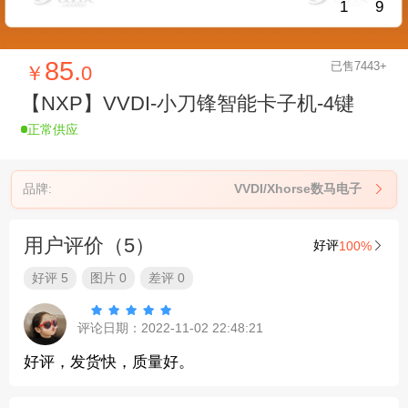
1
9
85.
已售7443+
￥
0
【NXP】VVDI-小刀锋智能卡子机-4键
正常供应
品牌:
VVDI/Xhorse数马电子

用户评价（5）
好评
100%

好评 5
图片 0
差评 0





评论日期：2022-11-02 22:48:21
好评，发货快，质量好。