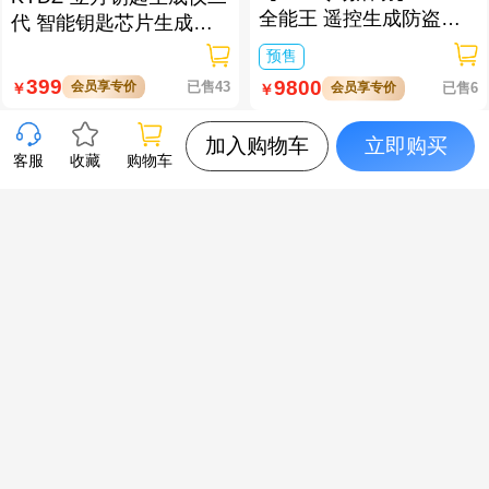
全能王 遥控生成防盗匹
代 智能钥匙芯片生成与
配仪
数据处理仪/立方钥匙生
预售
成仪二代
399
9800
会员享专价
已售43
￥
会员享专价
已售6
￥
加入购物车
立即购买
客服
收藏
购物车
艾栖ICCSSI-T7蓝牙智能
梅花-F20-Pro 3D人脸+掌
一握开智能指纹锁-曜石
静纹全自动智能指纹锁
黑 多方式开锁 蓝牙智能
逗留抓拍 高清可视对讲
管理
129
339
会员享专价
已售30
￥
会员享专价
已售12
￥