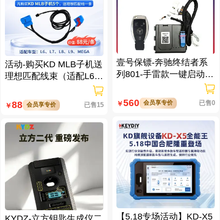
壹号保镖-奔驰终结者系
活动-购买KD MLB子机送
列801-手雷款一键启动免
理想匹配线束（适配L6/L
拆钥匙
7/L8/L9/MEGA车型）
560
会员享专价
已售0
88
￥
会员享专价
已售15
￥
【5.18专场活动】KD-X5
KYDZ-立方钥匙生成仪二