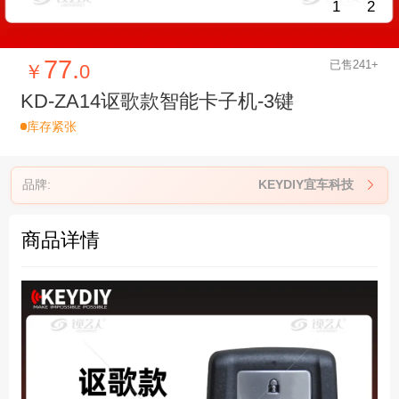
1
2
77.
已售241+
￥
0
KD-ZA14讴歌款智能卡子机-3键
库存紧张
品牌:
KEYDIY宜车科技

商品详情