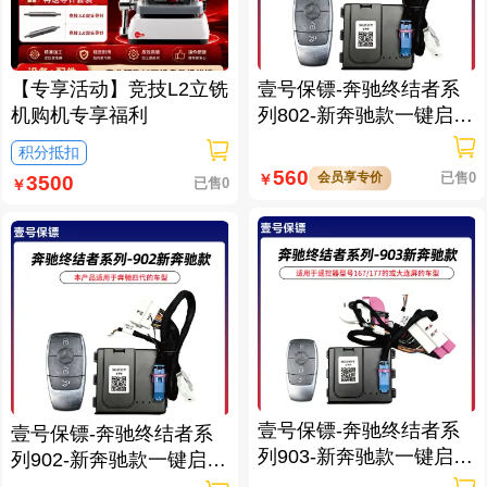
【专享活动】竞技L2立铣
壹号保镖-奔驰终结者系
机购机专享福利
列802-新奔驰款一键启动
免拆钥匙
积分抵扣
560
会员享专价
已售0
￥
3500
已售0
￥
壹号保镖-奔驰终结者系
壹号保镖-奔驰终结者系
列903-新奔驰款一键启动
列902-新奔驰款一键启动
带门拉手感应
带门拉手感应