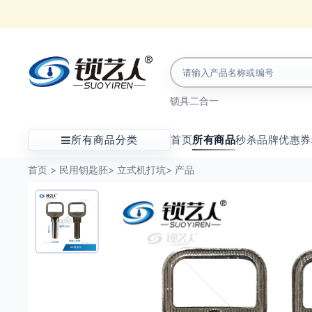
锁具
二合一
所有商品分类
首页
所有商品
秒杀
品牌
优惠券
首页
>
民用钥匙胚
>
立式机打坑
>
产品