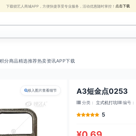
点击下载
下载锁艺人商城APP，方便快捷享受专业服务，活动优惠随时掌控！
积分商品
精选推荐
热卖
资讯
APP下载
A3短金点0253
移入图片查看细节
分类
：
立式机打坑
编号
：
5
¥0.69