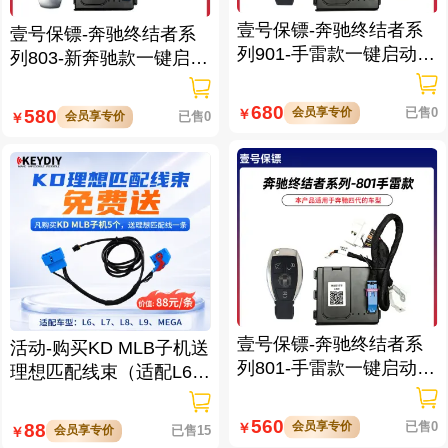
壹号保镖-奔驰终结者系
壹号保镖-奔驰终结者系
列901-手雷款一键启动带
列803-新奔驰款一键启动
门拉手感应
免拆钥匙
680
会员享专价
已售0
580
￥
会员享专价
已售0
￥
壹号保镖-奔驰终结者系
活动-购买KD MLB子机送
列801-手雷款一键启动免
理想匹配线束（适配L6/L
拆钥匙
7/L8/L9/MEGA车型）
560
会员享专价
已售0
88
￥
会员享专价
已售15
￥