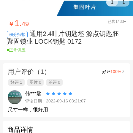
1
1
1.
已售1433+
￥
49
通用2.4叶片钥匙坯 源点钥匙胚
积分抵扣
聚固锁业 LOCK钥匙 0172
正常供应
用户评价（1）
好评
100%

好评 1
图片 0
差评 0
伟***匙





评论日期：2022-09-16 03:21:07
尺寸一样，很好用
商品详情