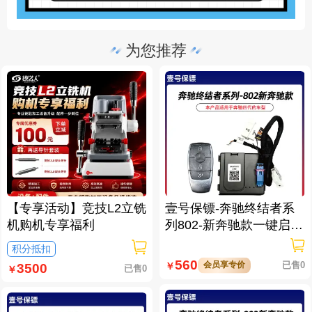
为您推荐
【专享活动】竞技L2立铣
壹号保镖-奔驰终结者系
机购机专享福利
列802-新奔驰款一键启动
免拆钥匙
积分抵扣
560
会员享专价
已售0
￥
3500
已售0
￥