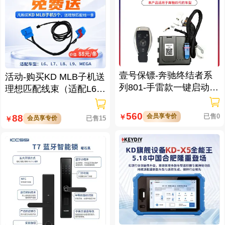
壹号保镖-奔驰终结者系
活动-购买KD MLB子机送
列801-手雷款一键启动免
理想匹配线束（适配L6/L
拆钥匙
7/L8/L9/MEGA车型）
560
会员享专价
已售0
88
￥
会员享专价
已售15
￥