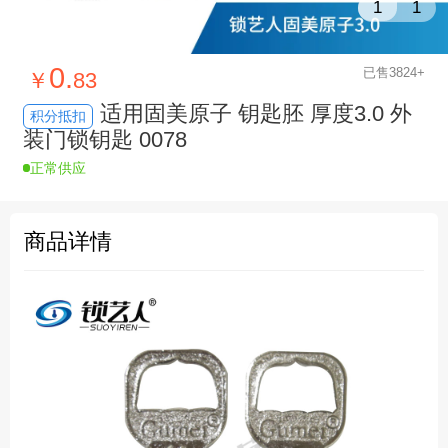
1
1
0.
已售3824+
￥
83
适用固美原子 钥匙胚 厚度3.0 外
积分抵扣
装门锁钥匙 0078
正常供应
商品详情