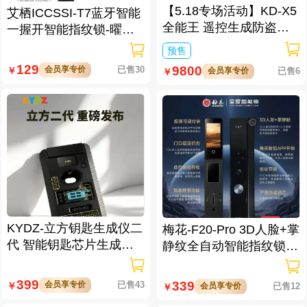
【5.18专场活动】KD-X5
艾栖ICCSSI-T7蓝牙智能
全能王 遥控生成防盗匹
一握开智能指纹锁-曜石
配仪
黑 多方式开锁 蓝牙智能
预售
管理
129
9800
会员享专价
已售30
￥
会员享专价
已售6
￥
KYDZ-立方钥匙生成仪二
梅花-F20-Pro 3D人脸+掌
代 智能钥匙芯片生成与
静纹全自动智能指纹锁
数据处理仪/立方钥匙生
逗留抓拍 高清可视对讲
成仪二代
399
339
会员享专价
已售43
￥
会员享专价
已售12
￥