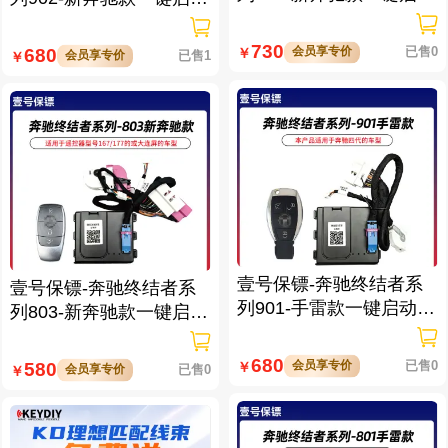
带门拉手感应
带门拉手感应
730
会员享专价
已售0
680
￥
会员享专价
已售1
￥
壹号保镖-奔驰终结者系
壹号保镖-奔驰终结者系
列901-手雷款一键启动带
列803-新奔驰款一键启动
门拉手感应
免拆钥匙
680
会员享专价
已售0
580
￥
会员享专价
已售0
￥