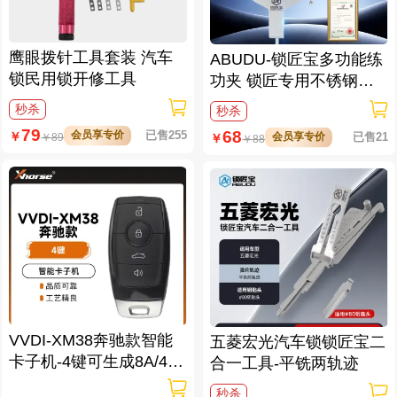
鹰眼拨针工具套装 汽车
ABUDU-锁匠宝多功能练
锁民用锁开修工具
功夹 锁匠专用不锈钢练
功夹 锁具架子
秒杀
秒杀
79
68
会员享专价
已售255
￥
会员享专价
已售21
￥
￥
89
￥
88
VVDI-XM38奔驰款智能
五菱宏光汽车锁锁匠宝二
卡子机-4键可生成8A/4D/
合一工具-平铣两轨迹
46/47/49/4A/MQB48/MQ
秒杀