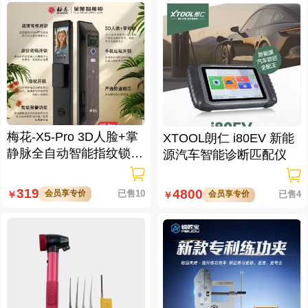
梅花-X5-Pro 3D人脸+掌
XTOOL朗仁 i80EV 新能
静脉全自动智能指纹锁
源汽车智能诊断匹配仪
大屏可视对讲 虚位密码
防窥视
319
4800
会员享专价
已售10
￥
会员享专价
已售4
￥