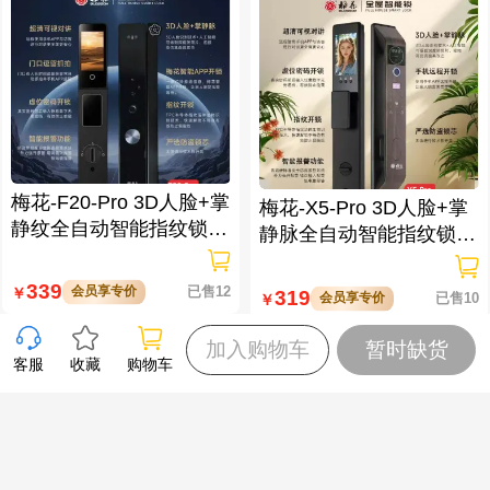
梅花-F20-Pro 3D人脸+掌
梅花-X5-Pro 3D人脸+掌
静纹全自动智能指纹锁
静脉全自动智能指纹锁
逗留抓拍 高清可视对讲
大屏可视对讲 虚位密码
防窥视
339
会员享专价
已售12
￥
319
会员享专价
已售10
￥
加入购物车
暂时缺货
客服
收藏
购物车