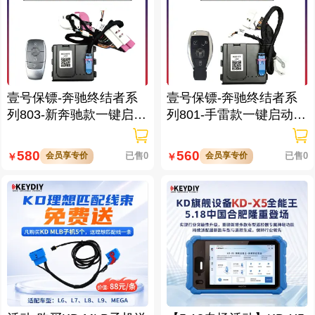
壹号保镖-奔驰终结者系
壹号保镖-奔驰终结者系
列803-新奔驰款一键启动
列801-手雷款一键启动免
免拆钥匙
拆钥匙
580
560
会员享专价
已售0
会员享专价
已售0
￥
￥