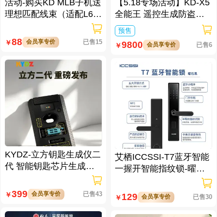
活动-购买KD MLB子机送
【5.18专场活动】KD-X5
理想匹配线束（适配L6/L
全能王 遥控生成防盗匹
7/L8/L9/MEGA车型）
配仪
预售
88
会员享专价
已售15
￥
9800
会员享专价
已售6
￥
KYDZ-立方钥匙生成仪二
艾栖ICCSSI-T7蓝牙智能
代 智能钥匙芯片生成与
一握开智能指纹锁-曜石
数据处理仪/立方钥匙生
黑 多方式开锁 蓝牙智能
成仪二代
管理
399
会员享专价
已售43
￥
129
会员享专价
已售30
￥