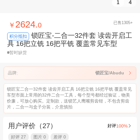
1
4
2624.
已售1305+
￥
0
锁匠宝-二合一32件套 读齿开启工
积分抵扣
具 16把立铣 16把平铣 覆盖常见车型
暂时缺货
品牌:
锁匠宝/Abudu

锁匠宝二合一32件套 读齿开启工具 16把立铣 16把平铣 覆盖常见
车型市面上常用的32件二合一工具，每个型号都经过验证，物美
价廉，可放心购买。定制款，送锁艺人鹰嘴剪齿钳，不包含剪齿
片，二合一与盒子分装，介意慎拍
用户评价（27）
好评
100%

好评 27
图片 0
差评 0