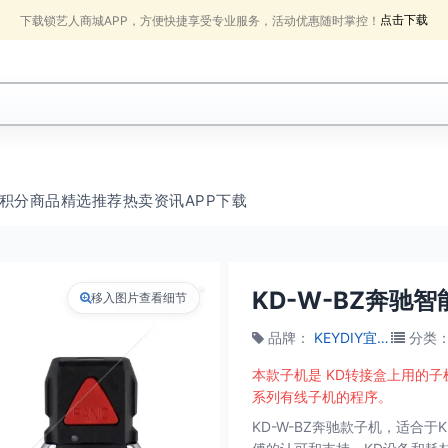
点击下载
下载锁艺人商城APP，方便快捷享受专业服务，活动优惠随时掌控！
积分商品
精选推荐
热卖
资讯
APP下载
KD-W-BZ奔驰智
移入图片查看细节
品牌
：
KEYDIY宜车科技
分类
本款子机是 KD转接盒上用的子
系列有线子机的程序。
KD-W-BZ奔驰款子机，适合