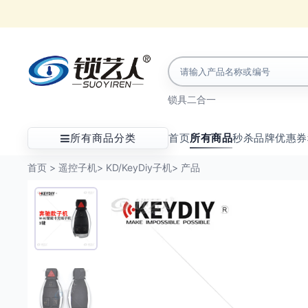
锁具
二合一
所有商品分类
首页
所有商品
秒杀
品牌
优惠券
首页
>
遥控子机
>
KD/KeyDiy子机
>
产品