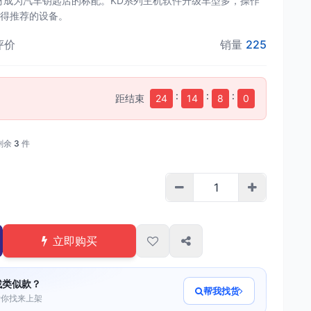
材成为汽车钥匙店的标配。KD系列主机软件升级车型多，操作
得推荐的设备。
评价
销量
225
:
:
:
距结束
24
14
7
59
剩余
3
件
立即购买
找类似款？
帮我找货
帮你找来上架