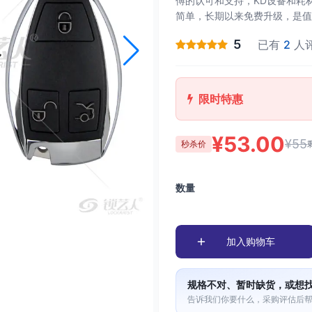
傅的认可和支持，KD设备和耗
简单，长期以来免费升级，是值
5
已有
2
人
限时特惠
¥53.00
¥55
秒杀价
数量
加入购物车
规格不对、暂时缺货，或想
告诉我们你要什么，采购评估后