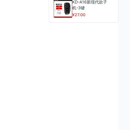
KD-A16新现代款子
机-3键
¥27.00