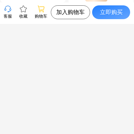
加入购物车
立即购买
客服
收藏
购物车
XTOOL朗仁 i80EV 新能
鹰眼拨针工具套装 汽车
源汽车智能诊断匹配仪
锁民用锁开修工具
秒杀
4800
会员享专价
已售4
￥
79
会员享专价
已售253
￥
￥
89