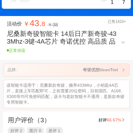
1
7
43.
已售1410+
￥
8
活动价
￥38
尼桑新奇骏智能卡 14后日产新奇骏-43
3Mhz-3键-4A芯片 奇诺优控 高品质 品

牌智能钥匙
正常供应
品牌:
奇诺优控UconTrol

该智能卡适用于：尼桑新款奇骏，频率433Mhz，小钥匙4A芯
片，直接上车匹配即可，之前需要20位密码，目前国匹、A168、
X300等均可免密码匹配，该卡与老款智能卡不通用，是新款奇骏
专用智能卡。
用户评价（3）
好评
66.67%

好评 2
图片 0
差评 1