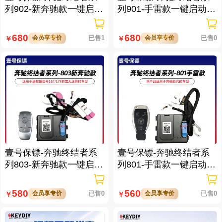
列902-新奔驰款一键启动
列901-手雷款一键启动带
带门拉手感应
门拉手感应
680
680
会员享专价
已售1
会员享专价
已售0
￥
￥
壹号保镖-奔驰终结者系
壹号保镖-奔驰终结者系
列803-新奔驰款一键启动
列801-手雷款一键启动免
免拆钥匙
拆钥匙
580
560
会员享专价
已售0
会员享专价
已售0
￥
￥