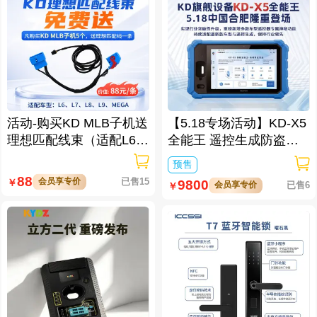
活动-购买KD MLB子机送
【5.18专场活动】KD-X5
理想匹配线束（适配L6/L
全能王 遥控生成防盗匹
7/L8/L9/MEGA车型）
配仪
预售
88
会员享专价
已售15
￥
9800
会员享专价
已售6
￥