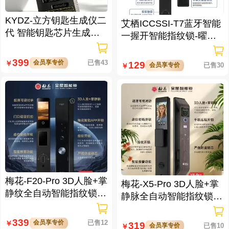
KYDZ-立方钥匙生成仪二
艾栖ICCSSI-T7蓝牙智能
代 智能钥匙芯片生成与
一握开智能指纹锁-曜石
数据处理仪/立方钥匙生
黑 多方式开锁 蓝牙智能
成仪二代
管理
399
会员享专价
已售43
￥
129
会员享专价
已售30
￥
梅花-F20-Pro 3D人脸+掌
梅花-X5-Pro 3D人脸+掌
静纹全自动智能指纹锁
静脉全自动智能指纹锁
逗留抓拍 高清可视对讲
大屏可视对讲 虚位密码
防窥视
339
会员享专价
已售12
￥
319
会员享专价
已售10
￥