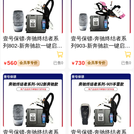
壹号保镖-奔驰终结者系
壹号保镖-奔驰终结者系
列802-新奔驰款一键启动
列903-新奔驰款一键启动
免拆钥匙
带门拉手感应
560
730
会员享专价
已售0
会员享专价
已售0
￥
￥
壹号保镖-奔驰终结者系
壹号保镖-奔驰终结者系